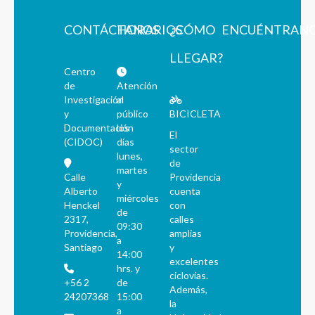
CONTÁCTANOS
HORARIOS
¿CÓMO
ENCUÉNTRAN
LLEGAR?
Centro
de
Atención
Investigación
al
y
público
BICICLETA
Documentación
los
El
(CIDOC)
días
sector
lunes,
de
martes
Calle
Providencia
y
Alberto
cuenta
miércoles
Henckel
con
de
2317,
calles
09:30
Providencia,
amplias
a
Santiago
y
14:00
excelentes
hrs. y
ciclovías.
+56 2
de
Además,
24207368
15:00
la
a