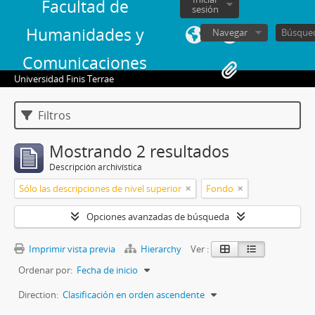
Facultad de
sesión
Humanidades y
Navegar
Comunicaciones
Universidad Finis Terrae
Filtros
Mostrando 2 resultados
Descripción archivística
Sólo las descripciones de nivel superior
Fondo
Opciones avanzadas de búsqueda
Imprimir vista previa
Hierarchy
Ver :
Ordenar por:
Fecha de inicio
Direction:
Clasificación en orden ascendente