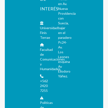
en Av.
INTERÉS
Nueva
Providencia
con
Suecia,
Universidad
bajar
Finis
en el
Terrae
paradero
Pc24-
Av.
Facultad
Los
de
Leones
Comunicaciones
esquina
y
Av
Humanidades
Eliodoro
Yáñez.
+562
2420
7255
Políticas
de