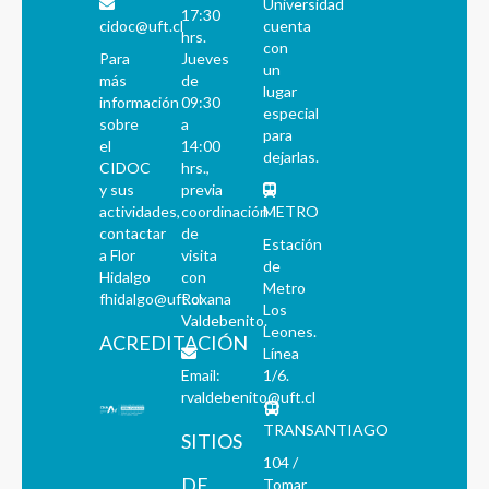
Universidad
17:30
cidoc@uft.cl
cuenta
hrs.
con
Para
Jueves
un
más
de
lugar
información
09:30
especial
sobre
a
para
el
14:00
dejarlas.
CIDOC
hrs.,
y sus
previa
actividades,
coordinación
METRO
contactar
de
Estación
a Flor
visita
de
Hidalgo
con
Metro
fhidalgo@uft.cl
Roxana
Los
Valdebenito.
Leones.
ACREDITACIÓN
Línea
Email:
1/6.
rvaldebenito@uft.cl
TRANSANTIAGO
SITIOS
104 /
DE
Tomar