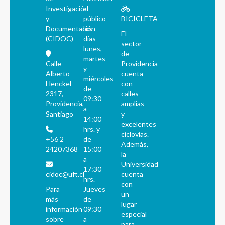
Investigación
al
y
público
BICICLETA
Documentación
los
El
(CIDOC)
días
sector
lunes,
de
martes
Calle
Providencia
y
Alberto
cuenta
miércoles
Henckel
con
de
2317,
calles
09:30
Providencia,
amplias
a
Santiago
y
14:00
excelentes
hrs. y
ciclovías.
+56 2
de
Además,
24207368
15:00
la
a
Universidad
17:30
cidoc@uft.cl
cuenta
hrs.
con
Para
Jueves
un
más
de
lugar
información
09:30
especial
sobre
a
para