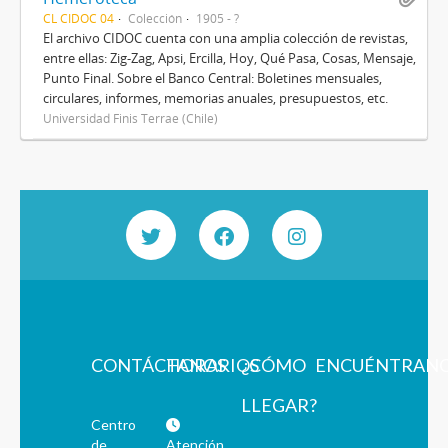
CL CIDOC 04
Colección
1905 - ?
El archivo CIDOC cuenta con una amplia colección de revistas,
entre ellas: Zig-Zag, Apsi, Ercilla, Hoy, Qué Pasa, Cosas, Mensaje,
Punto Final. Sobre el Banco Central: Boletines mensuales,
circulares, informes, memorias anuales, presupuestos, etc.
Universidad Finis Terrae (Chile)
CONTÁCTANOS
HORARIOS
¿CÓMO
ENCUÉNTRAN
LLEGAR?
Centro
de
Atención