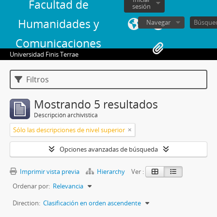
Facultad de
sesión
Humanidades y
Navegar
Comunicaciones
Universidad Finis Terrae
Filtros
Mostrando 5 resultados
Descripción archivística
Sólo las descripciones de nivel superior
Opciones avanzadas de búsqueda
Imprimir vista previa
Hierarchy
Ver :
Ordenar por:
Relevancia
Direction:
Clasificación en orden ascendente