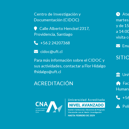
Centro de Investigación y
Aten
Documentación (CIDOC)
martes 
y de 15
Calle Alberto Henckel 2317,
a 14:00
Providencia, Santiago
visita 
+56 2 24207368
Ema
cidoc@uft.cl
SITI
Para más información sobre el CIDOC y
sus actividades, contactar a Flor Hidalgo
fhidalgo@uft.cl
Uni
ACREDITACIÓN
Fac
Human
+56
Pol