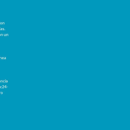
con
as.
on un
ínea
encia
Pc24-
ro