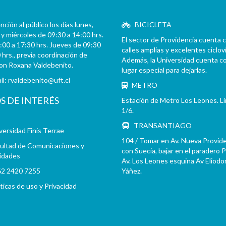
ción al público los días lunes,
BICICLETA
y miércoles de 09:30 a 14:00 hrs.
El sector de Providencia cuenta 
:00 a 17:30 hrs. Jueves de 09:30
calles amplias y excelentes cicloví
 hrs., previa coordinación de
Además, la Universidad cuenta c
con Roxana Valdebenito.
lugar especial para dejarlas.
il:
rvaldebenito@uft.cl
METRO
OS DE INTERÉS
Estación de Metro Los Leones. L
1/6.
TRANSANTIAGO
versidad Finis Terrae
104 / Tomar en Av. Nueva Provid
ultad de Comunicaciones y
con Suecia, bajar en el paradero 
idades
Av. Los Leones esquina Av Eliodo
2 2420 7255
Yáñez.
íticas de uso y Privacidad