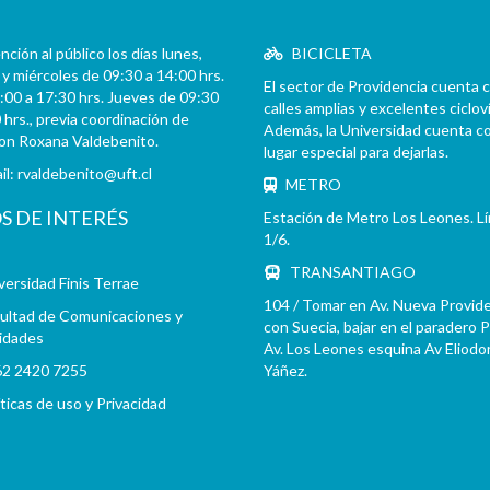
ción al público los días lunes,
BICICLETA
y miércoles de 09:30 a 14:00 hrs.
El sector de Providencia cuenta 
:00 a 17:30 hrs. Jueves de 09:30
calles amplias y excelentes cicloví
 hrs., previa coordinación de
Además, la Universidad cuenta c
con Roxana Valdebenito.
lugar especial para dejarlas.
il:
rvaldebenito@uft.cl
METRO
OS DE INTERÉS
Estación de Metro Los Leones. L
1/6.
TRANSANTIAGO
versidad Finis Terrae
104 / Tomar en Av. Nueva Provid
ultad de Comunicaciones y
con Suecia, bajar en el paradero 
idades
Av. Los Leones esquina Av Eliodo
2 2420 7255
Yáñez.
íticas de uso y Privacidad