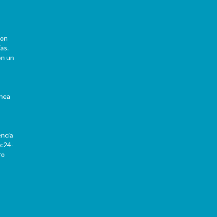
con
as.
on un
ínea
encia
Pc24-
ro