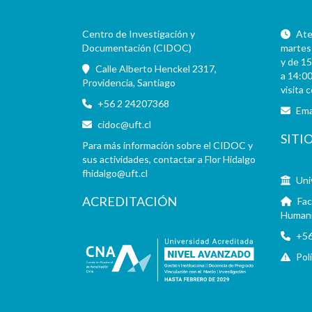
Centro de Investigación y
Aten
Documentación (CIDOC)
martes 
y de 15
Calle Alberto Henckel 2317,
a 14:00
Providencia, Santiago
visita 
+56 2 24207368
Ema
cidoc@uft.cl
SITI
Para más información sobre el CIDOC y
sus actividades, contactar a Flor Hidalgo
fhidalgo@uft.cl
Uni
ACREDITACIÓN
Fac
Human
+56
Pol