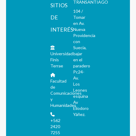
TRANSANTIAGO
SITIOS
104 /
DE
Tomar
en Av.
INTERÉS
Nueva
Providencia
con
Suecia,
Universidad
bajar
Finis
en el
Terrae
paradero
Pc24-
Av.
Facultad
Los
de
Leones
Comunicaciones
esquina
y
Av
Humanidades
Eliodoro
Yáñez.
+562
2420
7255