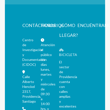
CONTÁCTANOS
HORARIOS
¿CÓMO
ENCUÉNTRAN
LLEGAR?
Centro
de
Atención
Investigación
al
y
público
BICICLETA
Documentación
los
El
(CIDOC)
días
sector
lunes,
de
martes
Calle
Providencia
y
Alberto
cuenta
miércoles
Henckel
con
de
2317,
calles
09:30
Providencia,
amplias
a
Santiago
y
14:00
excelentes
hrs. y