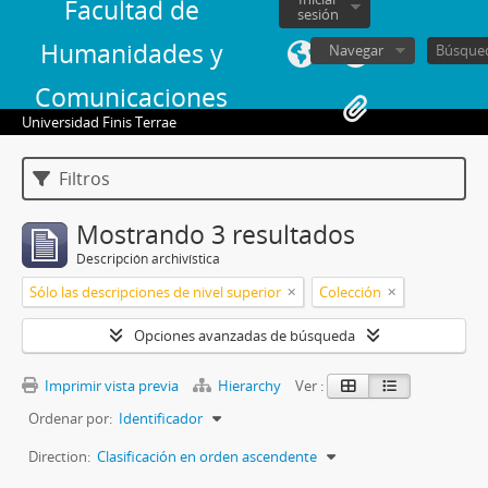
Facultad de
sesión
Humanidades y
Navegar
Comunicaciones
Universidad Finis Terrae
Filtros
Mostrando 3 resultados
Descripción archivística
Sólo las descripciones de nivel superior
Colección
Opciones avanzadas de búsqueda
Imprimir vista previa
Hierarchy
Ver :
Ordenar por:
Identificador
Direction:
Clasificación en orden ascendente