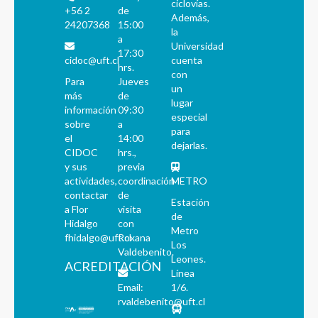
ciclovías.
+56 2
de
Además,
24207368
15:00
la
a
Universidad
17:30
cidoc@uft.cl
cuenta
hrs.
con
Para
Jueves
un
más
de
lugar
información
09:30
especial
sobre
a
para
el
14:00
dejarlas.
CIDOC
hrs.,
y sus
previa
actividades,
coordinación
METRO
contactar
de
Estación
a Flor
visita
de
Hidalgo
con
Metro
fhidalgo@uft.cl
Roxana
Los
Valdebenito.
Leones.
ACREDITACIÓN
Línea
Email:
1/6.
rvaldebenito@uft.cl