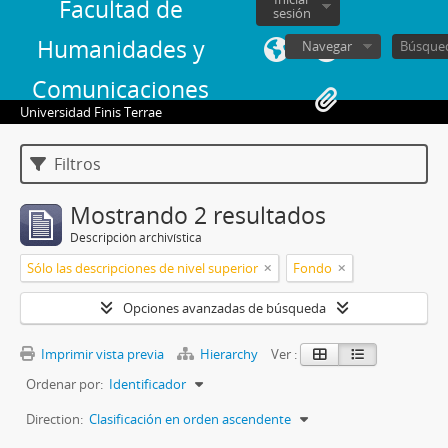
Facultad de
sesión
Humanidades y
Navegar
Comunicaciones
Universidad Finis Terrae
Filtros
Mostrando 2 resultados
Descripción archivística
Sólo las descripciones de nivel superior
Fondo
Opciones avanzadas de búsqueda
Imprimir vista previa
Hierarchy
Ver :
Ordenar por:
Identificador
Direction:
Clasificación en orden ascendente