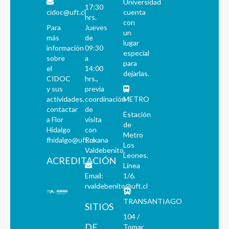
Universidad
17:30
cidoc@uft.cl
cuenta
hrs.
con
Para
Jueves
un
más
de
lugar
información
09:30
especial
sobre
a
para
el
14:00
dejarlas.
CIDOC
hrs.,
y sus
previa
actividades,
coordinación
METRO
contactar
de
Estación
a Flor
visita
de
Hidalgo
con
Metro
fhidalgo@uft.cl
Roxana
Los
Valdebenito.
Leones.
ACREDITACIÓN
Línea
Email:
1/6.
rvaldebenito@uft.cl
TRANSANTIAGO
SITIOS
104 /
DE
Tomar