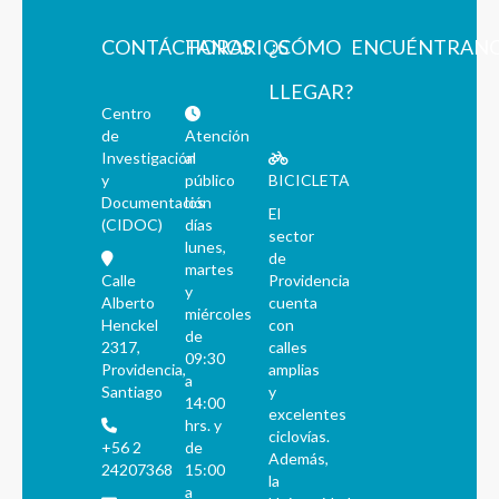
CONTÁCTANOS
HORARIOS
¿CÓMO
ENCUÉNTRAN
LLEGAR?
Centro
de
Atención
Investigación
al
y
público
BICICLETA
Documentación
los
El
(CIDOC)
días
sector
lunes,
de
martes
Calle
Providencia
y
Alberto
cuenta
miércoles
Henckel
con
de
2317,
calles
09:30
Providencia,
amplias
a
Santiago
y
14:00
excelentes
hrs. y
ciclovías.
+56 2
de
Además,
24207368
15:00
la
a