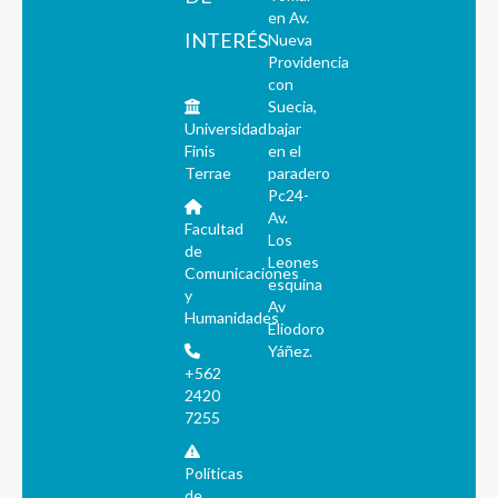
en Av.
INTERÉS
Nueva
Providencia
con
Suecia,
Universidad
bajar
Finis
en el
Terrae
paradero
Pc24-
Av.
Facultad
Los
de
Leones
Comunicaciones
esquina
y
Av
Humanidades
Eliodoro
Yáñez.
+562
2420
7255
Políticas
de