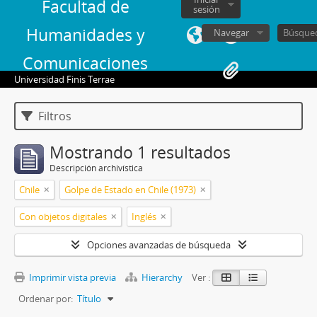
Facultad de
sesión
Humanidades y
Navegar
Comunicaciones
Universidad Finis Terrae
Filtros
Mostrando 1 resultados
Descripción archivística
Chile
Golpe de Estado en Chile (1973)
Con objetos digitales
Inglés
Opciones avanzadas de búsqueda
Imprimir vista previa
Hierarchy
Ver :
Ordenar por:
Título