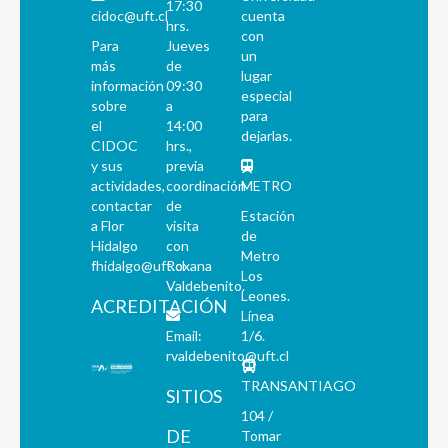
17:30
cidoc@uft.cl
cuenta
hrs.
con
Para
Jueves
un
más
de
lugar
información
09:30
especial
sobre
a
para
el
14:00
dejarlas.
CIDOC
hrs.,
y sus
previa
actividades,
coordinación
METRO
contactar
de
Estación
a Flor
visita
de
Hidalgo
con
Metro
fhidalgo@uft.cl
Roxana
Los
Valdebenito.
Leones.
ACREDITACIÓN
Línea
Email:
1/6.
rvaldebenito@uft.cl
TRANSANTIAGO
SITIOS
104 /
DE
Tomar