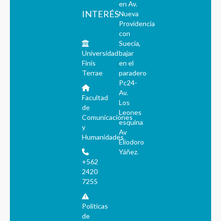
en Av.
INTERÉS
Nueva
Providencia
con
Suecia,
Universidad
bajar
Finis
en el
Terrae
paradero
Pc24-
Av.
Facultad
Los
de
Leones
Comunicaciones
esquina
y
Av
Humanidades
Eliodoro
Yáñez.
+562
2420
7255
Políticas
de