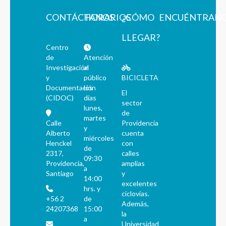
CONTÁCTANOS
HORARIOS
¿CÓMO
ENCUÉNTRAN
LLEGAR?
Centro
de
Atención
Investigación
al
y
público
BICICLETA
Documentación
los
El
(CIDOC)
días
sector
lunes,
de
martes
Calle
Providencia
y
Alberto
cuenta
miércoles
Henckel
con
de
2317,
calles
09:30
Providencia,
amplias
a
Santiago
y
14:00
excelentes
hrs. y
ciclovías.
+56 2
de
Además,
24207368
15:00
la
a
Universidad