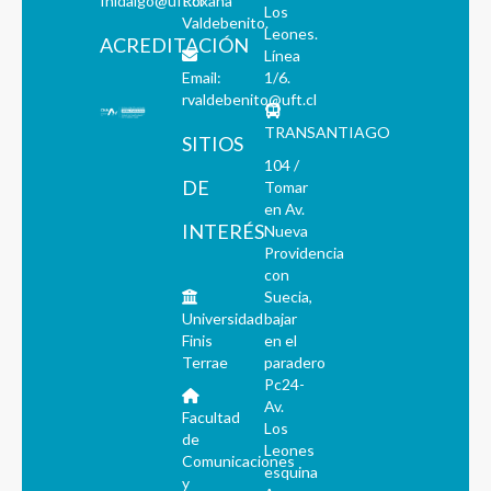
fhidalgo@uft.cl
Roxana
Los
Valdebenito.
Leones.
ACREDITACIÓN
Línea
Email:
1/6.
rvaldebenito@uft.cl
TRANSANTIAGO
SITIOS
104 /
DE
Tomar
en Av.
INTERÉS
Nueva
Providencia
con
Suecia,
Universidad
bajar
Finis
en el
Terrae
paradero
Pc24-
Av.
Facultad
Los
de
Leones
Comunicaciones
esquina
y