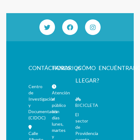
CONTÁCTANOS
HORARIOS
¿CÓMO
ENCUÉNTRAN
LLEGAR?
Centro
de
Atención
Investigación
al
y
público
BICICLETA
Documentación
los
El
(CIDOC)
días
sector
lunes,
de
martes
Calle
Providencia
y
Alberto
cuenta