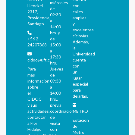
miércoles
Henckel
con
de
2317,
calles
09:30
Providencia,
amplias
a
Santiago
y
14:00
excelentes
hrs. y
ciclovías.
+56 2
de
Además,
24207368
15:00
la
a
Universidad
17:30
cidoc@uft.cl
cuenta
hrs.
con
Para
Jueves
un
más
de
lugar
información
09:30
especial
sobre
a
para
el
14:00
dejarlas.
CIDOC
hrs.,
y sus
previa
actividades,
coordinación
METRO
contactar
de
Estación
a Flor
visita
de
Hidalgo
con
Metro