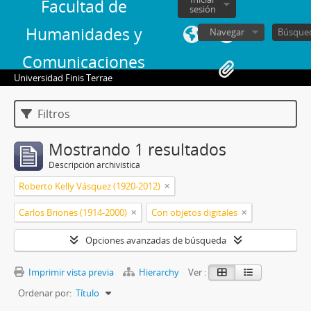
Facultad de
sesión
Humanidades y
Navegar
Comunicaciones
Universidad Finis Terrae
Filtros
Mostrando 1 resultados
Descripción archivística
Roberto Kelly Vásquez (1920-2012)
Carlos Briones (1914-2000)
Con objetos digitales
Opciones avanzadas de búsqueda
Imprimir vista previa
Hierarchy
Ver :
Ordenar por:
Título