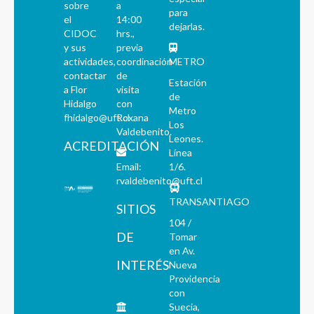
sobre
a
para
el
14:00
dejarlas.
CIDOC
hrs.,
y sus
previa
actividades,
coordinación
METRO
contactar
de
Estación
a Flor
visita
de
Hidalgo
con
Metro
fhidalgo@uft.cl
Roxana
Los
Valdebenito.
Leones.
ACREDITACIÓN
Línea
Email:
1/6.
rvaldebenito@uft.cl
TRANSANTIAGO
SITIOS
104 /
DE
Tomar
en Av.
INTERÉS
Nueva
Providencia
con
Suecia,