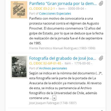
Panfleto "Gran jornada por la democracia. No somos esclavos, debemos ser ciudadanos"
CL CIDOC 03-2-2-1
Item
0000-09-04
Part of
Colecciones Especiales
Panfleto con motivo de convocatoria a una
protesta nacional contra el régimen de Augusto
Pinochet. El documento conmemora 12 años del
golpe de Estado, por lo que se deduce que la fecha
de realización de la jornada fue el 4 de septiembre
de 1985.
Frente Patriótico Manuel Rodríguez (1983-1999)
Fotografía del grabado de José Joaquín de La Araucana de Alonso de Ercilla perteneciente a la edición de 1776
CL CIDOC 02-GIF-01-65
Item
1776-00-00
Part of
Archivos personales
Según se indica en la nómina del documento (...)*,
esta fotografía sería parte de la portada de La
Araucana de la edición ya mencionada. Al reverso
de esta, se indica su pertenencia al Archivo
fotográfico de la Universidad de Chile, además
contiene una
...
»
José Joaquín Fabregat (1748-1807)