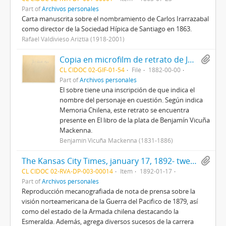
Part of
Archivos personales
Carta manuscrita sobre el nombramiento de Carlos Irarrazabal
como director de la Sociedad Hípica de Santiago en 1863.
Rafael Valdivieso Ariztía (1918-2001)
Copia en microfilm de retrato de José Santos Ossa Vega
CL CIDOC 02-GIF-01-54
File
1882-00-00
Part of
Archivos personales
El sobre tiene una inscripción de que indica el
nombre del personaje en cuestión. Según indica
Memoria Chilena, este retrato se encuentra
presente en El libro de la plata de Benjamín Vicuña
Mackenna.
Benjamín Vicuña Mackenna (1831-1886)
The Kansas City Times, january 17, 1892- twenty pages
CL CIDOC 02-RVA-DP-003-00014
Item
1892-01-17
Part of
Archivos personales
Reproducción mecanografiada de nota de prensa sobre la
visión norteamericana de la Guerra del Pacifico de 1879, así
como del estado de la Armada chilena destacando la
Esmeralda. Además, agrega diversos sucesos de la carrera