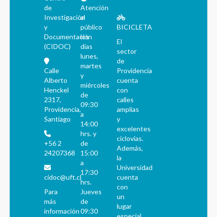
de
Atención
Investigación
al
y
público
BICICLETA
Documentación
los
El
(CIDOC)
días
sector
lunes,
de
martes
Calle
Providencia
y
Alberto
cuenta
miércoles
Henckel
con
de
2317,
calles
09:30
Providencia,
amplias
a
Santiago
y
14:00
excelentes
hrs. y
ciclovías.
+56 2
de
Además,
24207368
15:00
la
a
Universidad
17:30
cidoc@uft.cl
cuenta
hrs.
con
Para
Jueves
un
más
de
lugar
información
09:30
especial