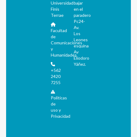
Universidad
bajar
Finis
en el
Terrae
paradero
Pc24-
Av.
Facultad
Los
de
Leones
Comunicaciones
esquina
y
Av
Humanidades
Eliodoro
Yáñez.
+562
2420
7255
Políticas
de
uso y
Privacidad