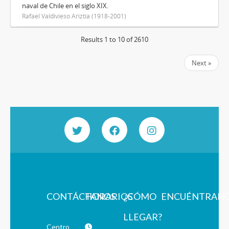
naval de Chile en el siglo XIX.
Rafael Valdivieso Ariztía (1918-2001)
Results 1 to 10 of 2610
Next »
CONTÁCTANOS
HORARIOS
¿CÓMO
ENCUÉNTRAN
LLEGAR?
Centro