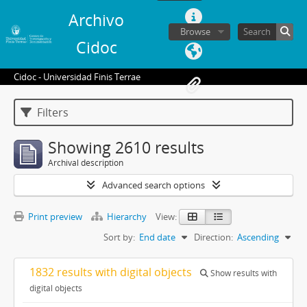
Archivo
Browse
Cidoc
Cidoc - Universidad Finis Terrae
Filters
Showing 2610 results
Archival description
Advanced search options
Print preview
Hierarchy
View:
Sort by:
End date
Direction:
Ascending
1832 results with digital objects
Show results with
digital objects