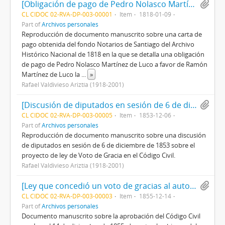
[Obligación de pago de Pedro Nolasco Martínez de Luco a favor de Ramón Martínez de Luco]
CL CIDOC 02-RVA-DP-003-00001
Item
1818-01-09
Part of
Archivos personales
Reproducción de documento manuscrito sobre una carta de
pago obtenida del fondo Notarios de Santiago del Archivo
Histórico Nacional de 1818 en la que se detalla una obligación
de pago de Pedro Nolasco Martínez de Luco a favor de Ramón
Martínez de Luco la
...
»
Rafael Valdivieso Ariztía (1918-2001)
[Discusión de diputados en sesión de 6 de diciembre de 1853]
CL CIDOC 02-RVA-DP-003-00005
Item
1853-12-06
Part of
Archivos personales
Reproducción de documento manuscrito sobre una discusión
de diputados en sesión de 6 de diciembre de 1853 sobre el
proyecto de ley de Voto de Gracia en el Código Civil.
Rafael Valdivieso Ariztía (1918-2001)
[Ley que concedió un voto de gracias al autor: Comisión revisora del proyecto del Código Civil]
CL CIDOC 02-RVA-DP-003-00003
Item
1855-12-14
Part of
Archivos personales
Documento manuscrito sobre la aprobación del Código Civil