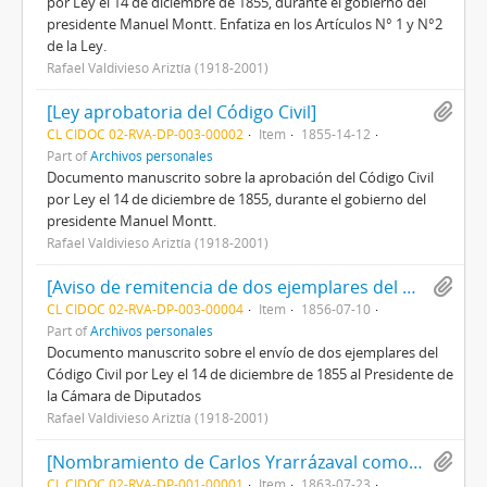
por Ley el 14 de diciembre de 1855, durante el gobierno del
presidente Manuel Montt. Enfatiza en los Artículos N° 1 y N°2
de la Ley.
Rafael Valdivieso Ariztía (1918-2001)
[Ley aprobatoria del Código Civil]
CL CIDOC 02-RVA-DP-003-00002
Item
1855-14-12
Part of
Archivos personales
Documento manuscrito sobre la aprobación del Código Civil
por Ley el 14 de diciembre de 1855, durante el gobierno del
presidente Manuel Montt.
Rafael Valdivieso Ariztía (1918-2001)
[Aviso de remitencia de dos ejemplares del Código Civil]
CL CIDOC 02-RVA-DP-003-00004
Item
1856-07-10
Part of
Archivos personales
Documento manuscrito sobre el envío de dos ejemplares del
Código Civil por Ley el 14 de diciembre de 1855 al Presidente de
la Cámara de Diputados
Rafael Valdivieso Ariztía (1918-2001)
[Nombramiento de Carlos Yrarrázaval como director de la Sociedad Hípica de Santiago]
CL CIDOC 02-RVA-DP-001-00001
Item
1863-07-23