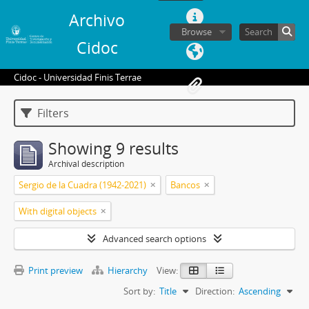
Archivo
Browse
Cidoc
Cidoc - Universidad Finis Terrae
Filters
Showing 9 results
Archival description
Sergio de la Cuadra (1942-2021)
Bancos
With digital objects
Advanced search options
Print preview
Hierarchy
View:
Sort by:
Title
Direction:
Ascending