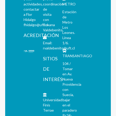
actividades,
coordinación
METRO
contactar
de
Estación
a Flor
visita
de
Hidalgo
con
Metro
fhidalgo@uft.cl
Roxana
Los
Valdebenito.
Leones.
ACREDITACIÓN
Línea
Email:
1/6.
rvaldebenito@uft.cl
TRANSANTIAGO
SITIOS
104 /
DE
Tomar
en Av.
INTERÉS
Nueva
Providencia
con
Suecia,
Universidad
bajar
Finis
en el
Terrae
paradero
Pc24-