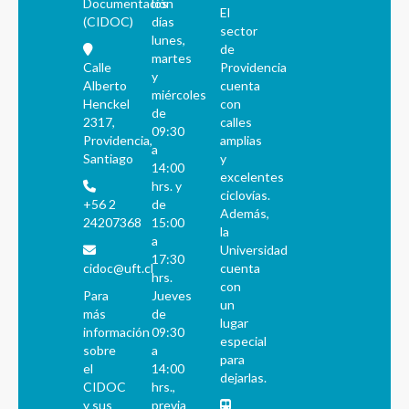
Documentación
los
El
(CIDOC)
días
sector
lunes,
de
martes
Calle
Providencia
y
Alberto
cuenta
miércoles
Henckel
con
de
2317,
calles
09:30
Providencia,
amplias
a
Santiago
y
14:00
excelentes
hrs. y
ciclovías.
+56 2
de
Además,
24207368
15:00
la
a
Universidad
17:30
cidoc@uft.cl
cuenta
hrs.
con
Para
Jueves
un
más
de
lugar
información
09:30
especial
sobre
a
para
el
14:00
dejarlas.
CIDOC
hrs.,
y sus
previa