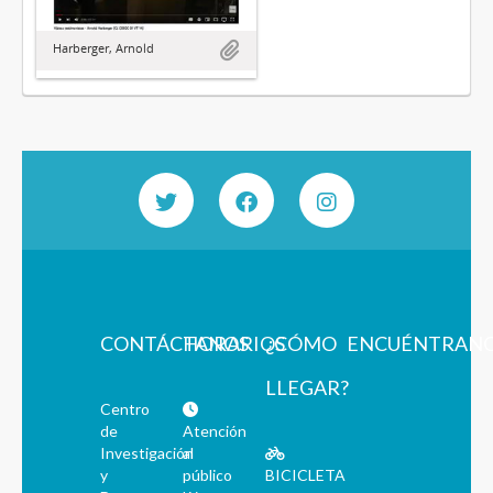
Harberger, Arnold
CONTÁCTANOS
HORARIOS
¿CÓMO
ENCUÉNTRAN
LLEGAR?
Centro
de
Atención
Investigación
al
y
público
BICICLETA