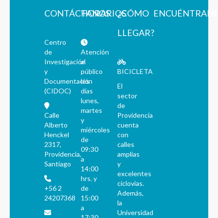
CONTÁCTANOS
HORARIOS
¿CÓMO
ENCUÉNTRAN
LLEGAR?
Centro
de
Atención
Investigación
al
y
público
BICICLETA
Documentación
los
El
(CIDOC)
días
sector
lunes,
de
martes
Calle
Providencia
y
Alberto
cuenta
miércoles
Henckel
con
de
2317,
calles
09:30
Providencia,
amplias
a
Santiago
y
14:00
excelentes
hrs. y
ciclovías.
+56 2
de
Además,
24207368
15:00
la
a
Universidad
17:30