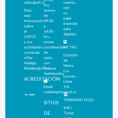
cidoc@uft.cl
cuenta
hrs.
con
Para
Jueves
un
más
de
lugar
información
09:30
especial
sobre
a
para
el
14:00
dejarlas.
CIDOC
hrs.,
y sus
previa
actividades,
coordinación
METRO
contactar
de
Estación
a Flor
visita
de
Hidalgo
con
Metro
fhidalgo@uft.cl
Roxana
Los
Valdebenito.
Leones.
ACREDITACIÓN
Línea
Email:
1/6.
rvaldebenito@uft.cl
TRANSANTIAGO
SITIOS
104 /
DE
Tomar