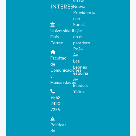
en Av.
INTERÉS
Nueva
Providencia
con
Suecia,
Universidad
bajar
Finis
en el
Terrae
paradero
Pc24-
Av.
Facultad
Los
de
Leones
Comunicaciones
esquina
y
Av
Humanidades
Eliodoro
Yáñez.
+562
2420
7255
Políticas
de