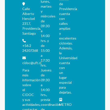
lunes,
de
martes
Calle
Providencia
y
Alberto
cuenta
miércoles
Henckel
con
de
2317,
calles
09:30
Providencia,
amplias
a
Santiago
y
14:00
excelentes
hrs. y
ciclovías.
+56 2
de
Además,
24207368
15:00
la
a
Universidad
17:30
cidoc@uft.cl
cuenta
hrs.
con
Para
Jueves
un
más
de
lugar
información
09:30
especial
sobre
a
para
el
14:00
dejarlas.
CIDOC
hrs.,
y sus
previa
actividades,
coordinación
METRO
contactar
de