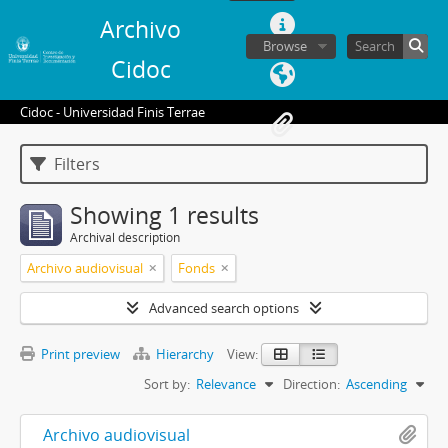
Archivo
Browse
Cidoc
Cidoc - Universidad Finis Terrae
Filters
Showing 1 results
Archival description
Archivo audiovisual
Fonds
Advanced search options
Print preview
Hierarchy
View:
Sort by:
Relevance
Direction:
Ascending
Archivo audiovisual