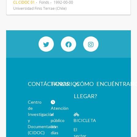
CL CIDOC 01
Fonds
1992-00-00
Universidad Finis Terrae (Chile)
CONTÁCTANOS
HORARIOS
¿CÓMO
ENCUÉNTRAN
LLEGAR?
Centro
de
Atención
Investigación
al
y
público
BICICLETA
Documentación
los
El
(CIDOC)
días
sector