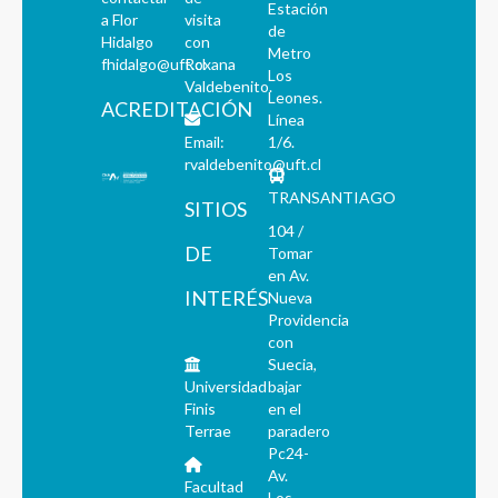
Estación
a Flor
visita
de
Hidalgo
con
Metro
fhidalgo@uft.cl
Roxana
Los
Valdebenito.
Leones.
ACREDITACIÓN
Línea
Email:
1/6.
rvaldebenito@uft.cl
TRANSANTIAGO
SITIOS
104 /
DE
Tomar
en Av.
INTERÉS
Nueva
Providencia
con
Suecia,
Universidad
bajar
Finis
en el
Terrae
paradero
Pc24-
Av.
Facultad
Los