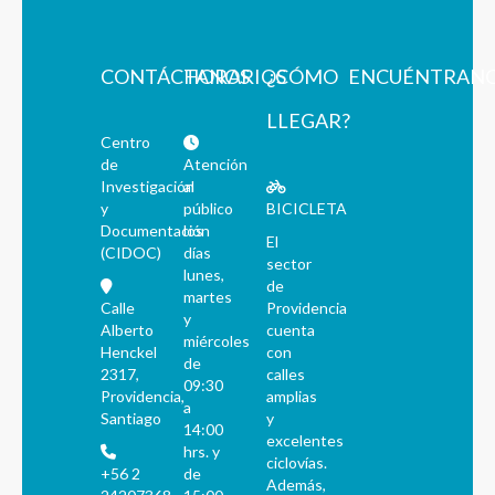
CONTÁCTANOS
HORARIOS
¿CÓMO
ENCUÉNTRAN
LLEGAR?
Centro
de
Atención
Investigación
al
y
público
BICICLETA
Documentación
los
El
(CIDOC)
días
sector
lunes,
de
martes
Calle
Providencia
y
Alberto
cuenta
miércoles
Henckel
con
de
2317,
calles
09:30
Providencia,
amplias
a
Santiago
y
14:00
excelentes
hrs. y
ciclovías.
+56 2
de
Además,