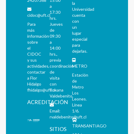
24207368
15:00
la
a
Universidad
17:30
cidoc@uft.cl
cuenta
hrs.
con
Para
Jueves
un
más
de
lugar
información
09:30
especial
sobre
a
para
el
14:00
dejarlas.
CIDOC
hrs.,
y sus
previa
actividades,
coordinación
METRO
contactar
de
Estación
a Flor
visita
de
Hidalgo
con
Metro
fhidalgo@uft.cl
Roxana
Los
Valdebenito.
Leones.
ACREDITACIÓN
Línea
Email:
1/6.
rvaldebenito@uft.cl
TRANSANTIAGO
SITIOS