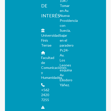
104 /
DE
Tomar
en Av.
INTERÉS
Nueva
Providencia
con
Suecia,
Universidad
bajar
Finis
en el
Terrae
paradero
Pc24-
Av.
Facultad
Los
de
Leones
Comunicaciones
esquina
y
Av
Humanidades
Eliodoro
Yáñez.
+562
2420
7255