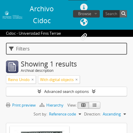
Archivo
Browse
Cidoc
Cidoc - Universidad Finis Terrae
Filters
Showing 1 results
Archival description
Reino Unido
With digital objects
Advanced search options
Print preview
Hierarchy
View:
Sort by:
Reference code
Direction:
Ascending