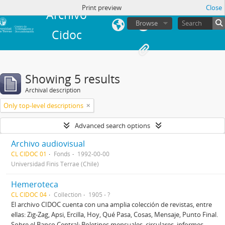
in
Print preview
Close
Archivo
Browse
Cidoc
Showing 5 results
Archival description
Only top-level descriptions
Advanced search options
Archivo audiovisual
CL CIDOC 01
Fonds
1992-00-00
Universidad Finis Terrae (Chile)
Hemeroteca
CL CIDOC 04
Collection
1905 - ?
El archivo CIDOC cuenta con una amplia colección de revistas, entre
ellas: Zig-Zag, Apsi, Ercilla, Hoy, Qué Pasa, Cosas, Mensaje, Punto Final.
Sobre el Banco Central: Boletines mensuales, circulares, informes,