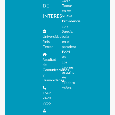
104 /
DE
Tomar
en Av.
INTERÉS
Nueva
Providencia
con
Suecia,
Universidad
bajar
Finis
en el
Terrae
paradero
Pc24-
Av.
Facultad
Los
de
Leones
Comunicaciones
esquina
y
Av
Humanidades
Eliodoro
Yáñez.
+562
2420
7255