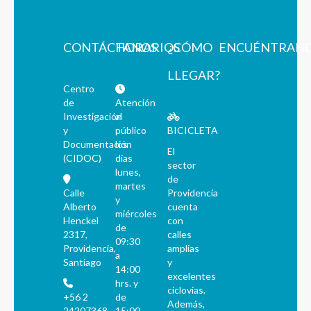
CONTÁCTANOS
HORARIOS
¿CÓMO
ENCUÉNTRAN
LLEGAR?
Centro
de
Atención
Investigación
al
y
público
BICICLETA
Documentación
los
El
(CIDOC)
días
sector
lunes,
de
martes
Calle
Providencia
y
Alberto
cuenta
miércoles
Henckel
con
de
2317,
calles
09:30
Providencia,
amplias
a
Santiago
y
14:00
excelentes
hrs. y
ciclovías.
+56 2
de
Además,
24207368
15:00