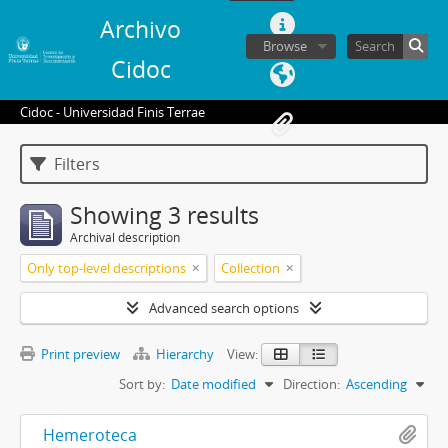
Archivo
Browse
Cidoc
Cidoc - Universidad Finis Terrae
Filters
Showing 3 results
Archival description
Only top-level descriptions
Collection
Advanced search options
Print preview
Hierarchy
View:
Sort by:
Date modified
Direction:
Ascending
Hemeroteca