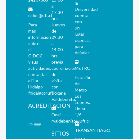
la
a
Universidad
17:30
cidoc@uft.cl
cuenta
hrs.
con
Para
Jueves
un
más
de
lugar
información
09:30
especial
sobre
a
para
el
14:00
dejarlas.
CIDOC
hrs.,
y sus
previa
actividades,
coordinación
METRO
contactar
de
Estación
a Flor
visita
de
Hidalgo
con
Metro
fhidalgo@uft.cl
Roxana
Los
Valdebenito.
Leones.
ACREDITACIÓN
Línea
Email:
1/6.
rvaldebenito@uft.cl
TRANSANTIAGO
SITIOS