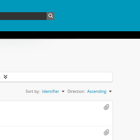
s
Sort by:
Identifier
Direction:
Ascending