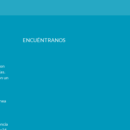
ENCUÉNTRANOS
con
as.
on un
ínea
encia
Pc24-