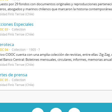
sto por 29 fondos con documentos originales y reproducciones pertenecien
eros, abogados y marinos chilenos que marcaron la historia contemporánea d
sidad Finis Terrae (Chile)
cciones Especiales
DOC 03
Collection
sidad Finis Terrae (Chile)
roteca
DOC 04
Collection
1905 - ?
hivo CIDOC cuenta con una amplia colección de revistas, entre ellas: Zig-Zag, 
el Banco Central: Boletines mensuales, circulares, informes, memorias anual
sidad Finis Terrae (Chile)
rtes de prensa
DOC 05
Collection
sidad Finis Terrae (Chile)