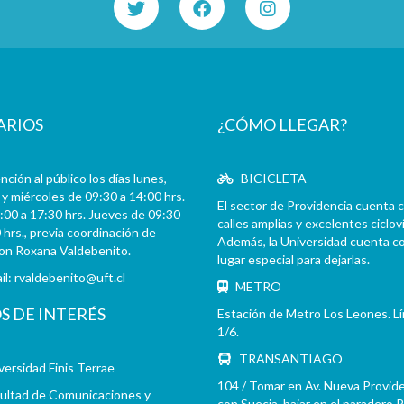
ARIOS
¿CÓMO LLEGAR?
ción al público los días lunes,
BICICLETA
y miércoles de 09:30 a 14:00 hrs.
El sector de Providencia cuenta 
:00 a 17:30 hrs. Jueves de 09:30
calles amplias y excelentes cicloví
 hrs., previa coordinación de
Además, la Universidad cuenta c
con Roxana Valdebenito.
lugar especial para dejarlas.
il:
rvaldebenito@uft.cl
METRO
OS DE INTERÉS
Estación de Metro Los Leones. L
1/6.
TRANSANTIAGO
versidad Finis Terrae
104 / Tomar en Av. Nueva Provid
ultad de Comunicaciones y
con Suecia, bajar en el paradero 