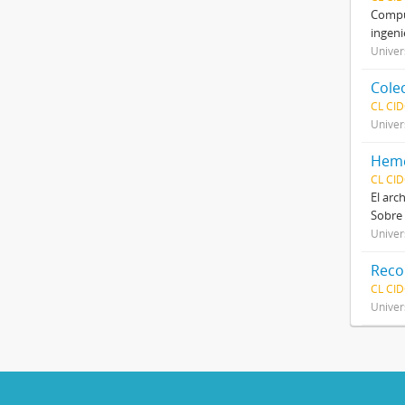
Compue
ingeni
Univer
Cole
CL CI
Univer
Heme
CL CI
El arc
Sobre 
Univer
Reco
CL CI
Univer