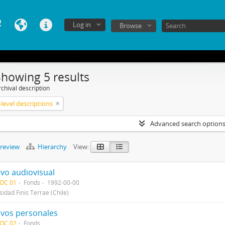
Log in
Browse
Showing 5 results
chival description
level descriptions
Advanced search option
preview
Hierarchy
View:
ivo audiovisual
DOC 01
Fonds
1992-00-00
sidad Finis Terrae (Chile)
ivos personales
DOC 02
Fonds