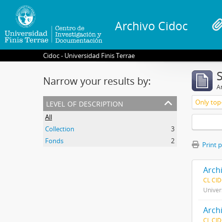
Archivo Cidoc
Cidoc - Universidad Finis Terrae
Narrow your results by:
Ar
level of description
Only top-
All
Collection
3
Fonds
2
Print 
Arch
CL CI
Univer
Arch
CL CI