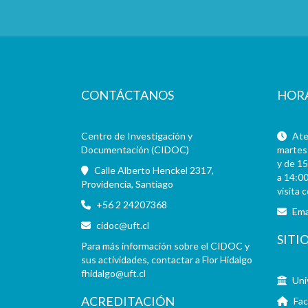
CONTÁCTANOS
HOR
Centro de Investigación y
Aten
Documentación (CIDOC)
martes 
y de 15
Calle Alberto Henckel 2317,
a 14:00
Providencia, Santiago
visita 
+56 2 24207368
Ema
cidoc@uft.cl
SITI
Para más información sobre el CIDOC y
sus actividades, contactar a Flor Hidalgo
fhidalgo@uft.cl
Uni
ACREDITACIÓN
Fac