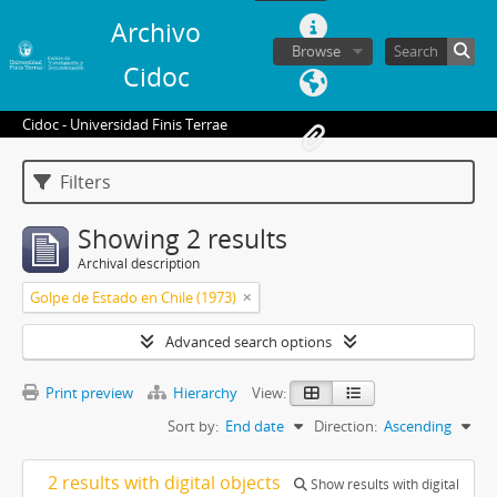
Archivo
Browse
Cidoc
Cidoc - Universidad Finis Terrae
Filters
Showing 2 results
Archival description
Golpe de Estado en Chile (1973)
Advanced search options
Print preview
Hierarchy
View:
Sort by:
End date
Direction:
Ascending
2 results with digital objects
Show results with digital