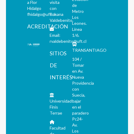
a Flor
visita
de
Hidalgo
con
Metro
fhidalgo@uft.cl
Roxana
Los
Valdebenito.
Leones.
ACREDITACIÓN
Línea
Email:
1/6.
rvaldebenito@uft.cl
TRANSANTIAGO
SITIOS
104 /
DE
Tomar
en Av.
INTERÉS
Nueva
Providencia
con
Suecia,
Universidad
bajar
Finis
en el
Terrae
paradero
Pc24-
Av.
Facultad
Los
de