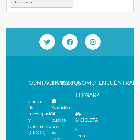
Goverment
CONTÁCTANOS
HORARIOS
¿CÓMO
ENCUÉNTRAN
LLEGAR?
Centro
de
Atención
Investigación
al
y
público
BICICLETA
Documentación
los
El
(CIDOC)
días
sector
lunes,