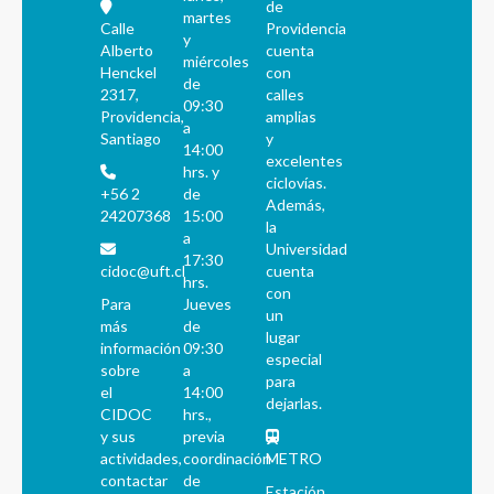
de
martes
Calle
Providencia
y
Alberto
cuenta
miércoles
Henckel
con
de
2317,
calles
09:30
Providencia,
amplias
a
Santiago
y
14:00
excelentes
hrs. y
ciclovías.
+56 2
de
Además,
24207368
15:00
la
a
Universidad
17:30
cidoc@uft.cl
cuenta
hrs.
con
Para
Jueves
un
más
de
lugar
información
09:30
especial
sobre
a
para
el
14:00
dejarlas.
CIDOC
hrs.,
y sus
previa
actividades,
coordinación
METRO
contactar
de
Estación