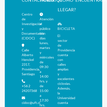
CONTÁCTANOS
HORARIOS
¿CÓMO
ENCUÉNTRAN
LLEGAR?
Centro
de
Atención
Investigación
al
y
público
BICICLETA
Documentación
los
El
(CIDOC)
días
sector
lunes,
de
martes
Calle
Providencia
y
Alberto
cuenta
miércoles
Henckel
con
de
2317,
calles
09:30
Providencia,
amplias
a
Santiago
y
14:00
excelentes
hrs. y
ciclovías.
+56 2
de
Además,
24207368
15:00
la
a
Universidad
17:30
cidoc@uft.cl
cuenta
hrs.