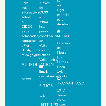
con
Para
Jueves
un
más
de
lugar
información
09:30
especial
sobre
a
para
el
14:00
dejarlas.
CIDOC
hrs.,
y sus
previa
actividades,
coordinación
METRO
contactar
de
Estación
a Flor
visita
de
Hidalgo
con
Metro
fhidalgo@uft.cl
Roxana
Los
Valdebenito.
Leones.
ACREDITACIÓN
Línea
Email:
1/6.
rvaldebenito@uft.cl
TRANSANTIAGO
SITIOS
104 /
DE
Tomar
en Av.
INTERÉS
Nueva