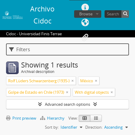
Archivo
Browse
Cidoc
Cidoc - Universidad Finis Terrae
Filters
Showing 1 results
Archival description
Rolf Lüders Schwarzenberg (1935-)
México
Golpe de Estado en Chile (1973)
With digital objects
Advanced search options
Print preview
Hierarchy
View:
Sort by:
Identifier
Direction:
Ascending