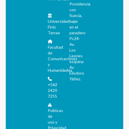
Providencia
con
Suecia,
Universidad
bajar
Finis
en el
Terrae
paradero
Pc24-
Av.
Facultad
Los
de
Leones
Comunicaciones
esquina
y
Av
Humanidades
Eliodoro
Yáñez.
+562
2420
7255
Políticas
de
uso y
Privacidad