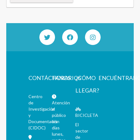
CONTÁCTANOS
HORARIOS
¿CÓMO
ENCUÉNTRAN
LLEGAR?
Centro
de
Atención
Investigación
al
y
público
BICICLETA
Documentación
los
El
(CIDOC)
días
sector
lunes,
de