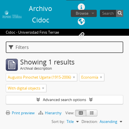
Archivo
Browse
Cidoc
Cidoc - Universidad Finis Terrae
Filters
Showing 1 results
Archival description
Augusto Pinochet Ugarte (1915-2006)
Economía
With digital objects
Advanced search options
Print preview
Hierarchy
View:
Sort by:
Title
Direction:
Ascending