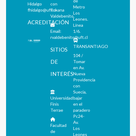
de
Hidalgo
con
Metro
fhidalgo@uft.cl
Roxana
Los
Valdebenito.
Leones.
ACREDITACIÓN
Línea
Email:
1/6.
rvaldebenito@uft.cl
TRANSANTIAGO
SITIOS
104 /
DE
Tomar
en Av.
INTERÉS
Nueva
Providencia
con
Suecia,
Universidad
bajar
Finis
en el
Terrae
paradero
Pc24-
Av.
Facultad
Los
de
Leones