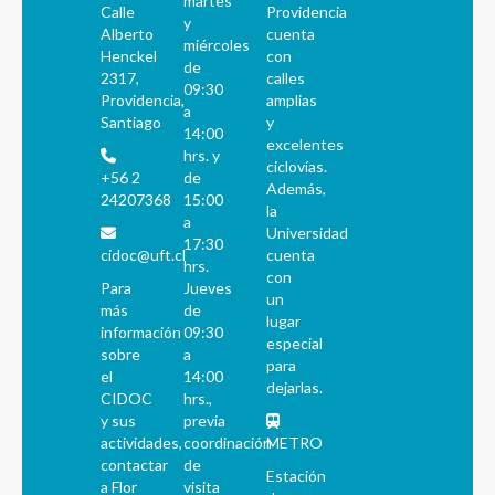
martes
Calle
Providencia
y
Alberto
cuenta
miércoles
Henckel
con
de
2317,
calles
09:30
Providencia,
amplias
a
Santiago
y
14:00
excelentes
hrs. y
ciclovías.
+56 2
de
Además,
24207368
15:00
la
a
Universidad
17:30
cidoc@uft.cl
cuenta
hrs.
con
Para
Jueves
un
más
de
lugar
información
09:30
especial
sobre
a
para
el
14:00
dejarlas.
CIDOC
hrs.,
y sus
previa
actividades,
coordinación
METRO
contactar
de
Estación
a Flor
visita