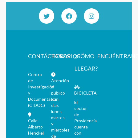
CONTÁCTANOS
HORARIOS
¿CÓMO
ENCUÉNTRAN
LLEGAR?
Centro
de
Atención
Investigación
al
y
público
BICICLETA
Documentación
los
El
(CIDOC)
días
sector
lunes,
de
martes
Calle
Providencia
y
Alberto
cuenta
miércoles
Henckel
con
de