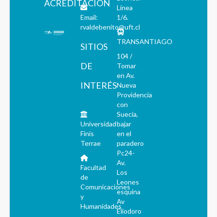
ACREDITACIÓN
Línea
Email:
1/6.
rvaldebenito@uft.cl
TRANSANTIAGO
SITIOS
104 /
DE
Tomar
en Av.
INTERÉS
Nueva
Providencia
con
Suecia,
Universidad
bajar
Finis
en el
Terrae
paradero
Pc24-
Av.
Facultad
Los
de
Leones
Comunicaciones
esquina
y
Av
Humanidades
Eliodoro