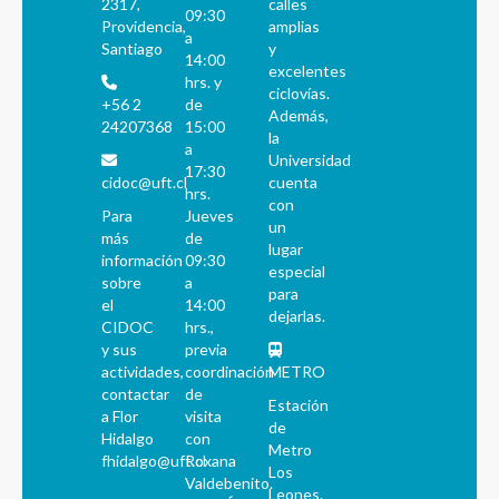
2317,
calles
09:30
Providencia,
amplias
a
Santiago
y
14:00
excelentes
hrs. y
ciclovías.
+56 2
de
Además,
24207368
15:00
la
a
Universidad
17:30
cidoc@uft.cl
cuenta
hrs.
con
Para
Jueves
un
más
de
lugar
información
09:30
especial
sobre
a
para
el
14:00
dejarlas.
CIDOC
hrs.,
y sus
previa
actividades,
coordinación
METRO
contactar
de
Estación
a Flor
visita
de
Hidalgo
con
Metro
fhidalgo@uft.cl
Roxana
Los
Valdebenito.
Leones.