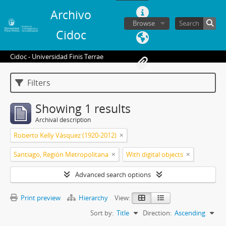
Archivo
Browse
Cidoc
Cidoc - Universidad Finis Terrae
Filters
Showing 1 results
Archival description
Roberto Kelly Vásquez (1920-2012)
Santiago, Región Metropolitana
With digital objects
Advanced search options
Print preview
Hierarchy
View:
Sort by:
Title
Direction:
Ascending