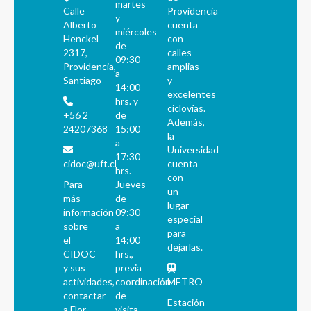
martes
Calle
Providencia
y
Alberto
cuenta
miércoles
Henckel
con
de
2317,
calles
09:30
Providencia,
amplias
a
Santiago
y
14:00
excelentes
hrs. y
ciclovías.
+56 2
de
Además,
24207368
15:00
la
a
Universidad
17:30
cidoc@uft.cl
cuenta
hrs.
con
Para
Jueves
un
más
de
lugar
información
09:30
especial
sobre
a
para
el
14:00
dejarlas.
CIDOC
hrs.,
y sus
previa
actividades,
coordinación
METRO
contactar
de
Estación
a Flor
visita