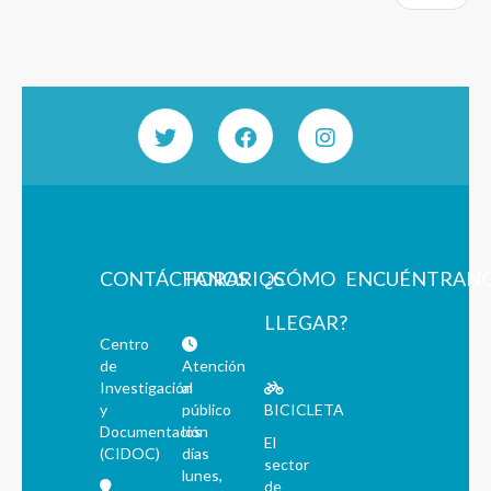
CONTÁCTANOS
HORARIOS
¿CÓMO
ENCUÉNTRAN
LLEGAR?
Centro
de
Atención
Investigación
al
y
público
BICICLETA
Documentación
los
El
(CIDOC)
días
sector
lunes,
de