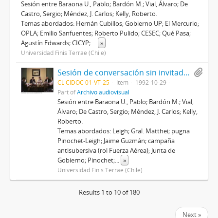
Sesión entre Baraona U., Pablo; Bardón M.; Vial, Álvaro; De
Castro, Sergio; Méndez, J. Carlos; Kelly, Roberto.
Temas abordados: Hernán Cubillos; Gobierno UP; El Mercurio;
OPLA; Emilio Sanfuentes; Roberto Pulido; CESEC; Qué Pasa;
Agustín Edwards; CICYP;
...
»
Universidad Finis Terrae (Chile)
Sesión de conversación sin invitado (II)
CL CIDOC 01-VT-25
Item
1992-10-29
Part of
Archivo audiovisual
Sesión entre Baraona U., Pablo; Bardón M.; Vial,
Álvaro; De Castro, Sergio; Méndez, J. Carlos; Kelly,
Roberto.
Temas abordados: Leigh; Gral. Matthei; pugna
Pinochet-Leigh; Jaime Guzmán; campaña
antisubersiva (rol Fuerza Aérea); Junta de
Gobierno; Pinochet;
...
»
Universidad Finis Terrae (Chile)
Results 1 to 10 of 180
Next »