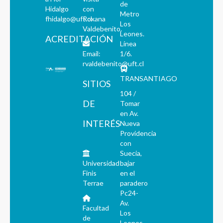
de
Hidalgo
con
Metro
fhidalgo@uft.cl
Roxana
Los
Valdebenito.
Leones.
ACREDITACIÓN
Línea
Email:
1/6.
rvaldebenito@uft.cl
TRANSANTIAGO
SITIOS
104 /
DE
Tomar
en Av.
INTERÉS
Nueva
Providencia
con
Suecia,
Universidad
bajar
Finis
en el
Terrae
paradero
Pc24-
Av.
Facultad
Los
de
Leones