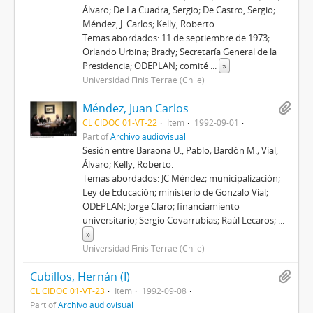
Álvaro; De La Cuadra, Sergio; De Castro, Sergio;
Méndez, J. Carlos; Kelly, Roberto.
Temas abordados: 11 de septiembre de 1973;
Orlando Urbina; Brady; Secretaría General de la
Presidencia; ODEPLAN; comité
...
»
Universidad Finis Terrae (Chile)
Méndez, Juan Carlos
CL CIDOC 01-VT-22
Item
1992-09-01
Part of
Archivo audiovisual
Sesión entre Baraona U., Pablo; Bardón M.; Vial,
Álvaro; Kelly, Roberto.
Temas abordados: JC Méndez; municipalización;
Ley de Educación; ministerio de Gonzalo Vial;
ODEPLAN; Jorge Claro; financiamiento
universitario; Sergio Covarrubias; Raúl Lecaros;
...
»
Universidad Finis Terrae (Chile)
Cubillos, Hernán (I)
CL CIDOC 01-VT-23
Item
1992-09-08
Part of
Archivo audiovisual