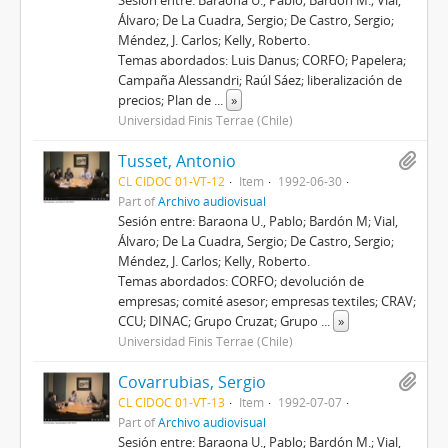
Sesión entre: Baraona U., Pablo; Bardón M.; Vial,
Álvaro; De La Cuadra, Sergio; De Castro, Sergio;
Méndez, J. Carlos; Kelly, Roberto.
Temas abordados: Luis Danus; CORFO; Papelera;
Campaña Alessandri; Raúl Sáez; liberalización de
precios; Plan de
...
»
Universidad Finis Terrae (Chile)
Tusset, Antonio
CL CIDOC 01-VT-12
Item
1992-06-30
Part of
Archivo audiovisual
Sesión entre: Baraona U., Pablo; Bardón M; Vial,
Álvaro; De La Cuadra, Sergio; De Castro, Sergio;
Méndez, J. Carlos; Kelly, Roberto.
Temas abordados: CORFO; devolución de
empresas; comité asesor; empresas textiles; CRAV;
CCU; DINAC; Grupo Cruzat; Grupo
...
»
Universidad Finis Terrae (Chile)
Covarrubias, Sergio
CL CIDOC 01-VT-13
Item
1992-07-07
Part of
Archivo audiovisual
Sesión entre: Baraona U., Pablo; Bardón M.; Vial,