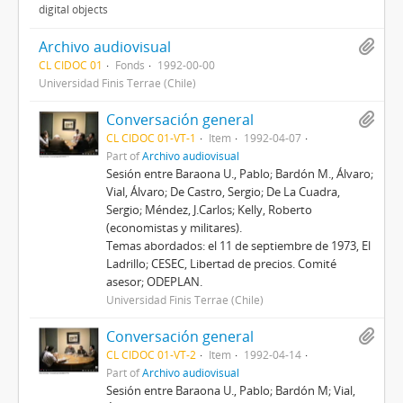
digital objects
Archivo audiovisual
CL CIDOC 01
Fonds
1992-00-00
Universidad Finis Terrae (Chile)
Conversación general
CL CIDOC 01-VT-1
Item
1992-04-07
Part of
Archivo audiovisual
Sesión entre Baraona U., Pablo; Bardón M., Álvaro;
Vial, Álvaro; De Castro, Sergio; De La Cuadra,
Sergio; Méndez, J.Carlos; Kelly, Roberto
(economistas y militares).
Temas abordados: el 11 de septiembre de 1973, El
Ladrillo; CESEC, Libertad de precios. Comité
asesor; ODEPLAN.
Universidad Finis Terrae (Chile)
Conversación general
CL CIDOC 01-VT-2
Item
1992-04-14
Part of
Archivo audiovisual
Sesión entre Baraona U., Pablo; Bardón M; Vial,