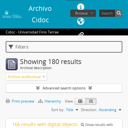
Archivo
Browse
Cidoc
Cidoc - Universidad Finis Terrae
Filters
Showing 180 results
Archival description
Archivo audiovisual
Advanced search options
Print preview
Hierarchy
View:
Sort by:
Title
Direction:
Ascending
166 results with digital objects
Show results with