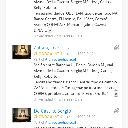
Álvaro; De La Cuadra, Sergio; Méndez, J.Carlos;
Kelly, Roberto.
Temas abordados: ODEPLAN; tipo de cambio; IVA;
Banco Central; El Ladrillo; Raúl Sáez; Comité
Asesor; CONARA; El Mercurio; Jaime Guzmán;
DINA;
...
»
Universidad Finis Terrae (Chile)
Zabala, José Luis
CL CIDOC 01-VT-3
Item
1992-04-21
Part of
Archivo audiovisual
Sesión entre Baraona U., Pablo; Bardón M.; Vial,
Álvaro; De La Cuadra, Sergio; Méndez, J. Carlos;
Kelly, Roberto.
Temas abordados: Banco Central; tipo de cambio;
CAPA; acuerdo de Cartagena; política arancelaria;
CORFO; problema automotriz; Gotuzzo; Raúl
...
»
Universidad Finis Terrae (Chile)
De Castro, Sergio
CL CIDOC 01-VT-9
Item
1992-06-02
Part of
Archivo audiovisual