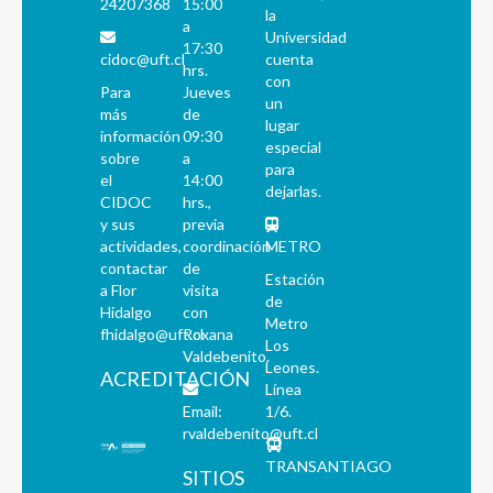
24207368
15:00
la
a
Universidad
17:30
cidoc@uft.cl
cuenta
hrs.
con
Para
Jueves
un
más
de
lugar
información
09:30
especial
sobre
a
para
el
14:00
dejarlas.
CIDOC
hrs.,
y sus
previa
actividades,
coordinación
METRO
contactar
de
Estación
a Flor
visita
de
Hidalgo
con
Metro
fhidalgo@uft.cl
Roxana
Los
Valdebenito.
Leones.
ACREDITACIÓN
Línea
Email:
1/6.
rvaldebenito@uft.cl
TRANSANTIAGO
SITIOS