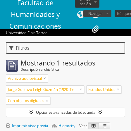
Facultad de
sesión
Humanidades y
Navegar
Comunicaciones
Universidad Finis Terrae
Filtros
Mostrando 1 resultados
Descripción archivística
Archivo audiovisual
Jorge Gustavo Leigh Guzmán (1920-1999)
Estados Unidos
Con objetos digitales
Opciones avanzadas de búsqueda
Imprimir vista previa
Hierarchy
Ver :