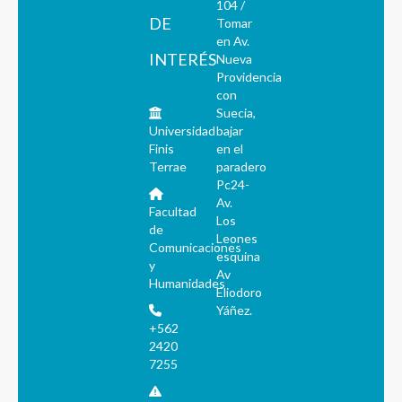
104 /
DE
Tomar
en Av.
INTERÉS
Nueva
Providencia
con
Suecia,
Universidad
bajar
Finis
en el
Terrae
paradero
Pc24-
Av.
Facultad
Los
de
Leones
Comunicaciones
esquina
y
Av
Humanidades
Eliodoro
Yáñez.
+562
2420
7255