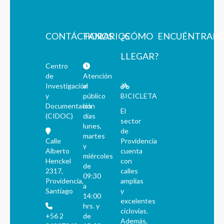
CONTÁCTANOS
HORARIOS
¿CÓMO
ENCUÉNTRAN
LLEGAR?
Centro
de
Atención
Investigación
al
y
público
BICICLETA
Documentación
los
El
(CIDOC)
días
sector
lunes,
de
martes
Calle
Providencia
y
Alberto
cuenta
miércoles
Henckel
con
de
2317,
calles
09:30
Providencia,
amplias
a
Santiago
y
14:00
excelentes
hrs. y
ciclovías.
+56 2
de
Además,