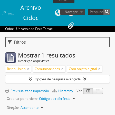
Archivo
Navegar
Cidoc
Cidoc - Universidad Finis Terrae
Filtros
Mostrar 1 resultados
Descrição arquivística
Reino Unido
Comunicaciones
Com objeto digital
Opções de pesquisa avançada
Previsualizar a impressão
Hierarchy
Ver:
Ordenar por ordem:
Código de referência
Direção:
Ascendente