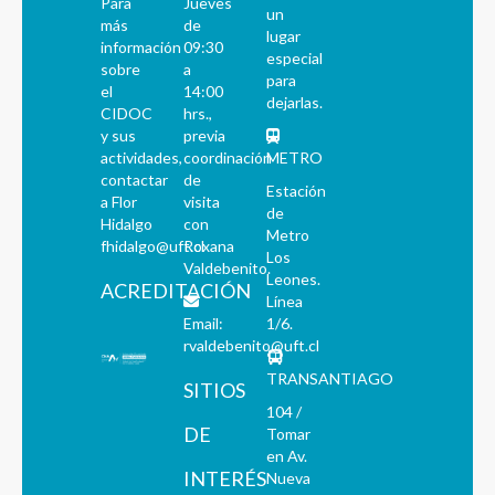
Para
Jueves
un
más
de
lugar
información
09:30
especial
sobre
a
para
el
14:00
dejarlas.
CIDOC
hrs.,
y sus
previa
actividades,
coordinación
METRO
contactar
de
Estación
a Flor
visita
de
Hidalgo
con
Metro
fhidalgo@uft.cl
Roxana
Los
Valdebenito.
Leones.
ACREDITACIÓN
Línea
Email:
1/6.
rvaldebenito@uft.cl
TRANSANTIAGO
SITIOS
104 /
DE
Tomar
en Av.
INTERÉS
Nueva