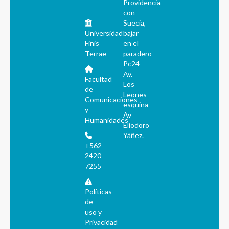
Providencia
con
Suecia,
Universidad
bajar
Finis
en el
Terrae
paradero
Pc24-
Av.
Facultad
Los
de
Leones
Comunicaciones
esquina
y
Av
Humanidades
Eliodoro
Yáñez.
+562
2420
7255
Políticas
de
uso y
Privacidad