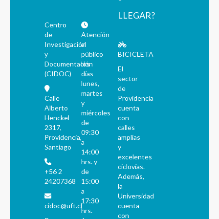
LLEGAR?
Centro
de
Atención
Investigación
al
y
público
BICICLETA
Documentación
los
El
(CIDOC)
días
sector
lunes,
de
martes
Calle
Providencia
y
Alberto
cuenta
miércoles
Henckel
con
de
2317,
calles
09:30
Providencia,
amplias
a
Santiago
y
14:00
excelentes
hrs. y
ciclovías.
+56 2
de
Además,
24207368
15:00
la
a
Universidad
17:30
cidoc@uft.cl
cuenta
hrs.
con