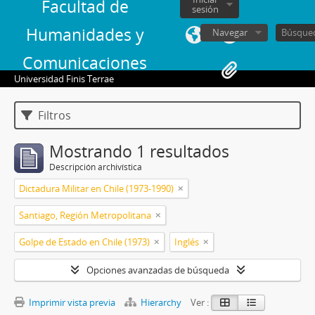
Facultad de
sesión
Humanidades y
Navegar
Comunicaciones
Universidad Finis Terrae
Filtros
Mostrando 1 resultados
Descripción archivística
Dictadura Militar en Chile (1973-1990)
Santiago, Región Metropolitana
Golpe de Estado en Chile (1973)
Inglés
Opciones avanzadas de búsqueda
Imprimir vista previa
Hierarchy
Ver :