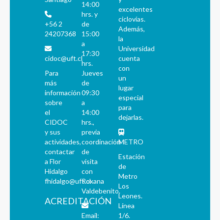
14:00
excelentes
hrs. y
ciclovías.
+56 2
de
Además,
24207368
15:00
la
a
Universidad
17:30
cidoc@uft.cl
cuenta
hrs.
con
Para
Jueves
un
más
de
lugar
información
09:30
especial
sobre
a
para
el
14:00
dejarlas.
CIDOC
hrs.,
y sus
previa
actividades,
coordinación
METRO
contactar
de
Estación
a Flor
visita
de
Hidalgo
con
Metro
fhidalgo@uft.cl
Roxana
Los
Valdebenito.
Leones.
ACREDITACIÓN
Línea
Email:
1/6.