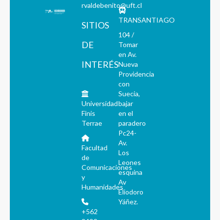
rvaldebenito@uft.cl
TRANSANTIAGO
SITIOS
104 /
DE
Tomar
en Av.
INTERÉS
Nueva
Providencia
con
Suecia,
Universidad
bajar
Finis
en el
Terrae
paradero
Pc24-
Av.
Facultad
Los
de
Leones
Comunicaciones
esquina
y
Av
Humanidades
Eliodoro
Yáñez.
+562