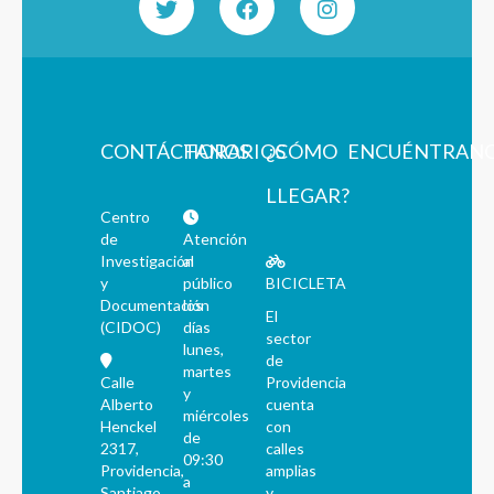
CONTÁCTANOS
HORARIOS
¿CÓMO
ENCUÉNTRAN
LLEGAR?
Centro
de
Atención
Investigación
al
y
público
BICICLETA
Documentación
los
El
(CIDOC)
días
sector
lunes,
de
martes
Calle
Providencia
y
Alberto
cuenta
miércoles
Henckel
con
de
2317,
calles
09:30
Providencia,
amplias
a
Santiago
y