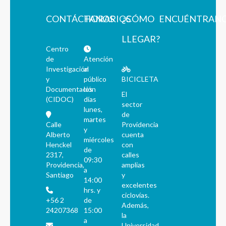
CONTÁCTANOS
HORARIOS
¿CÓMO
ENCUÉNTRAN
LLEGAR?
Centro
de
Atención
Investigación
al
y
público
BICICLETA
Documentación
los
El
(CIDOC)
días
sector
lunes,
de
martes
Calle
Providencia
y
Alberto
cuenta
miércoles
Henckel
con
de
2317,
calles
09:30
Providencia,
amplias
a
Santiago
y
14:00
excelentes
hrs. y
ciclovías.
+56 2
de
Además,
24207368
15:00
la
a
Universidad