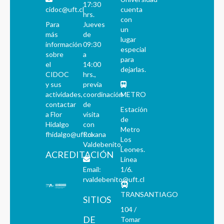
17:30
cidoc@uft.cl
cuenta
hrs.
con
Para
Jueves
un
más
de
lugar
información
09:30
especial
sobre
a
para
el
14:00
dejarlas.
CIDOC
hrs.,
y sus
previa
actividades,
coordinación
METRO
contactar
de
Estación
a Flor
visita
de
Hidalgo
con
Metro
fhidalgo@uft.cl
Roxana
Los
Valdebenito.
Leones.
ACREDITACIÓN
Línea
Email:
1/6.
rvaldebenito@uft.cl
TRANSANTIAGO
SITIOS
104 /
DE
Tomar