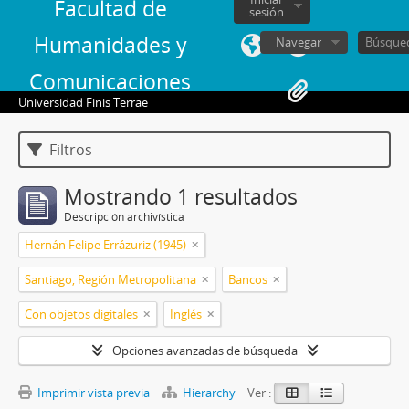
Facultad de
sesión
Humanidades y
Navegar
Comunicaciones
Universidad Finis Terrae
Filtros
Mostrando 1 resultados
Descripción archivística
Hernán Felipe Errázuriz (1945)
Santiago, Región Metropolitana
Bancos
Con objetos digitales
Inglés
Opciones avanzadas de búsqueda
Imprimir vista previa
Hierarchy
Ver :