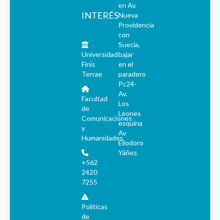
en Av.
INTERÉS
Nueva
Providencia
con
Suecia,
Universidad
bajar
Finis
en el
Terrae
paradero
Pc24-
Av.
Facultad
Los
de
Leones
Comunicaciones
esquina
y
Av
Humanidades
Eliodoro
Yáñez.
+562
2420
7255
Políticas
de