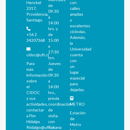
Henckel
con
de
2317,
calles
09:30
Providencia,
amplias
a
Santiago
y
14:00
excelentes
hrs. y
ciclovías.
+56 2
de
Además,
24207368
15:00
la
a
Universidad
17:30
cidoc@uft.cl
cuenta
hrs.
con
Para
Jueves
un
más
de
lugar
información
09:30
especial
sobre
a
para
el
14:00
dejarlas.
CIDOC
hrs.,
y sus
previa
actividades,
coordinación
METRO
contactar
de
Estación
a Flor
visita
de
Hidalgo
con
Metro
fhidalgo@uft.cl
Roxana