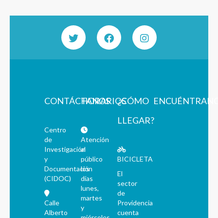
CONTÁCTANOS
HORARIOS
¿CÓMO
ENCUÉNTRAN
LLEGAR?
Centro
de
Atención
Investigación
al
y
público
BICICLETA
Documentación
los
El
(CIDOC)
días
sector
lunes,
de
martes
Calle
Providencia
y
Alberto
cuenta
miércoles