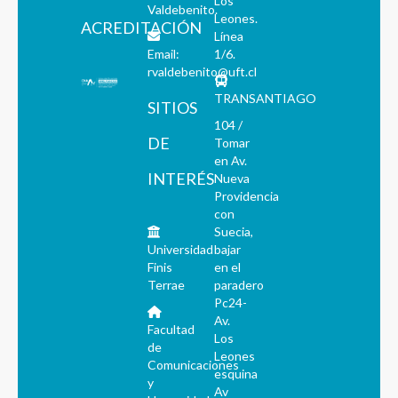
Los
Valdebenito.
Leones.
ACREDITACIÓN
Línea
Email:
1/6.
rvaldebenito@uft.cl
TRANSANTIAGO
SITIOS
104 /
DE
Tomar
en Av.
INTERÉS
Nueva
Providencia
con
Suecia,
Universidad
bajar
Finis
en el
Terrae
paradero
Pc24-
Av.
Facultad
Los
de
Leones
Comunicaciones
esquina
y
Av