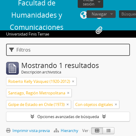
Facultad de
sesión
Humanidades y
Navegar
Comunicaciones
Universidad Finis Terrae
Filtros
Mostrando 1 resultados
Descripción archivística
Roberto Kelly Vásquez (1920-2012)
Santiago, Región Metropolitana
Golpe de Estado en Chile (1973)
Con objetos digitales
Opciones avanzadas de búsqueda
Imprimir vista previa
Hierarchy
Ver :