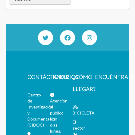
CONTÁCTANOS
HORARIOS
¿CÓMO
ENCUÉNTRAN
LLEGAR?
Centro
de
Atención
Investigación
al
y
público
BICICLETA
Documentación
los
El
(CIDOC)
días
sector
lunes,
de