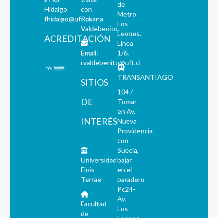
de
Hidalgo
con
Metro
fhidalgo@uft.cl
Roxana
Los
Valdebenito.
Leones.
ACREDITACIÓN
Línea
Email:
1/6.
rvaldebenito@uft.cl
TRANSANTIAGO
SITIOS
104 /
DE
Tomar
en Av.
INTERÉS
Nueva
Providencia
con
Suecia,
Universidad
bajar
Finis
en el
Terrae
paradero
Pc24-
Av.
Facultad
Los
de