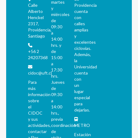
martes
Calle
Providencia
y
Alberto
cuenta
miércoles
Henckel
con
de
2317,
calles
09:30
Providencia,
amplias
a
Santiago
y
14:00
excelentes
hrs. y
ciclovías.
+56 2
de
Además,
24207368
15:00
la
a
Universidad
17:30
cidoc@uft.cl
cuenta
hrs.
con
Para
Jueves
un
más
de
lugar
información
09:30
especial
sobre
a
para
el
14:00
dejarlas.
CIDOC
hrs.,
y sus
previa
actividades,
coordinación
METRO
contactar
de
Estación
a Flor
visita