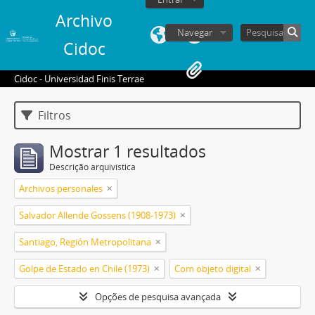
Archivo
Navegar
Cidoc
Cidoc - Universidad Finis Terrae
Filtros
Mostrar 1 resultados
Descrição arquivística
Archivos personales
Salvador Allende Gossens (1908-1973)
Santiago, Región Metropolitana
Golpe de Estado en Chile (1973)
Com objeto digital
Opções de pesquisa avançada