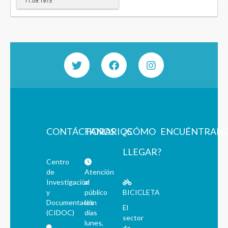
11.09.1973
CONTÁCTANOS
HORARIOS
¿CÓMO
ENCUÉNTRAN
LLEGAR?
Centro
de
Atención
Investigación
al
y
público
BICICLETA
Documentación
los
El
(CIDOC)
días
sector
lunes,
de