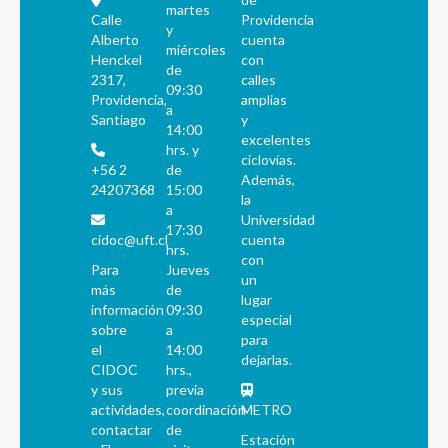
martes
Calle
Providencia
y
Alberto
cuenta
miércoles
Henckel
con
de
2317,
calles
09:30
Providencia,
amplias
a
Santiago
y
14:00
excelentes
hrs. y
ciclovías.
+56 2
de
Además,
24207368
15:00
la
a
Universidad
17:30
cidoc@uft.cl
cuenta
hrs.
con
Para
Jueves
un
más
de
lugar
información
09:30
especial
sobre
a
para
el
14:00
dejarlas.
CIDOC
hrs.,
y sus
previa
actividades,
coordinación
METRO
contactar
de
Estación