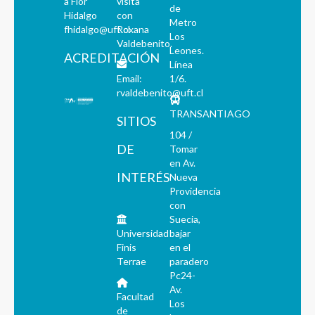
a Flor
visita
de
Hidalgo
con
Metro
fhidalgo@uft.cl
Roxana
Los
Valdebenito.
Leones.
ACREDITACIÓN
Línea
Email:
1/6.
rvaldebenito@uft.cl
TRANSANTIAGO
SITIOS
104 /
DE
Tomar
en Av.
INTERÉS
Nueva
Providencia
con
Suecia,
Universidad
bajar
Finis
en el
Terrae
paradero
Pc24-
Av.
Facultad
Los
de