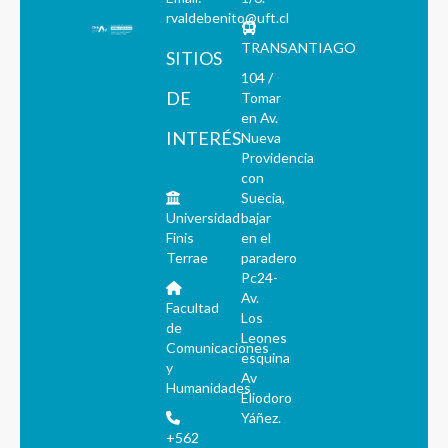
rvaldebenito@uft.cl
TRANSANTIAGO
SITIOS
104 /
DE
Tomar
en Av.
INTERÉS
Nueva
Providencia
con
Suecia,
Universidad
bajar
Finis
en el
Terrae
paradero
Pc24-
Av.
Facultad
Los
de
Leones
Comunicaciones
esquina
y
Av
Humanidades
Eliodoro
Yáñez.
+562