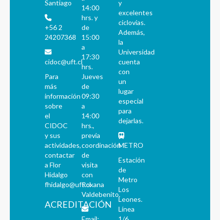
Santiago
y
14:00
excelentes
hrs. y
ciclovías.
+56 2
de
Además,
24207368
15:00
la
a
Universidad
17:30
cidoc@uft.cl
cuenta
hrs.
con
Para
Jueves
un
más
de
lugar
información
09:30
especial
sobre
a
para
el
14:00
dejarlas.
CIDOC
hrs.,
y sus
previa
actividades,
coordinación
METRO
contactar
de
Estación
a Flor
visita
de
Hidalgo
con
Metro
fhidalgo@uft.cl
Roxana
Los
Valdebenito.
Leones.
ACREDITACIÓN
Línea
Email:
1/6.