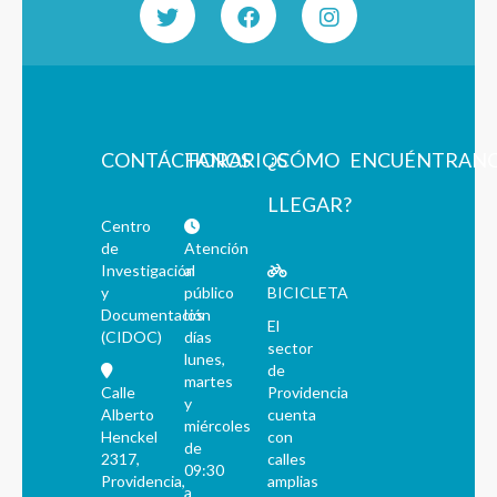
CONTÁCTANOS
HORARIOS
¿CÓMO
ENCUÉNTRAN
LLEGAR?
Centro
de
Atención
Investigación
al
y
público
BICICLETA
Documentación
los
El
(CIDOC)
días
sector
lunes,
de
martes
Calle
Providencia
y
Alberto
cuenta
miércoles
Henckel
con
de
2317,
calles
09:30
Providencia,
amplias
a