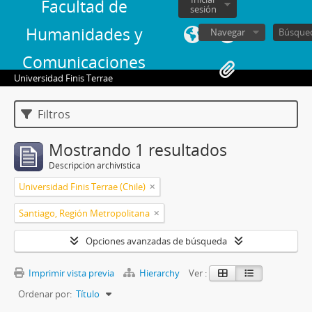
Facultad de
sesión
Humanidades y
Navegar
Comunicaciones
Universidad Finis Terrae
Filtros
Mostrando 1 resultados
Descripción archivística
Universidad Finis Terrae (Chile)
Santiago, Región Metropolitana
Opciones avanzadas de búsqueda
Imprimir vista previa
Hierarchy
Ver :
Ordenar por:
Título