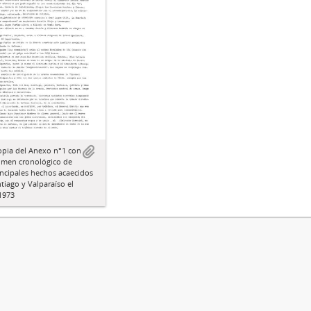
opia del Anexo n°1 con
umen cronológico de
incipales hechos acaecidos
tiago y Valparaíso el
1973