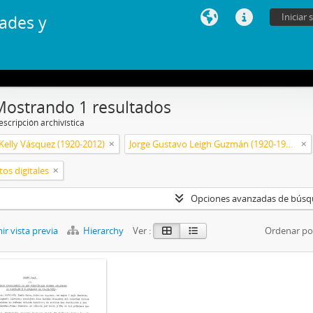
Iniciar 
ades y
Mostrando 1 resultados
scripción archivística
Kelly Vásquez (1920-2012)
Jorge Gustavo Leigh Guzmán (1920-1999)
os digitales
Opciones avanzadas de bús
r vista previa
Hierarchy
Ver :
Ordenar po