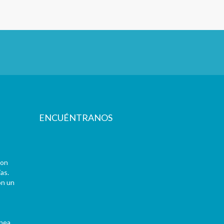
ENCUÉNTRANOS
con
as.
on un
ínea