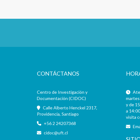
CONTÁCTANOS
HOR
Centro de Investigación y
Aten
Documentación (CIDOC)
martes 
y de 15
Calle Alberto Henckel 2317,
a 14:00
Providencia, Santiago
visita 
+56 2 24207368
Ema
cidoc@uft.cl
SITI