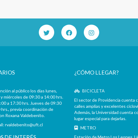
ARIOS
¿CÓMO LLEGAR?
ción al público los días lunes,
BICICLETA
y miércoles de 09:30 a 14:00 hrs.
El sector de Providencia cuenta 
:00 a 17:30 hrs. Jueves de 09:30
calles amplias y excelentes cicloví
 hrs., previa coordinación de
Además, la Universidad cuenta c
con Roxana Valdebenito.
lugar especial para dejarlas.
il:
rvaldebenito@uft.cl
METRO
OS DE INTERÉS
Estación de Metro Los Leones. L