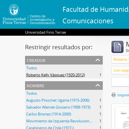
Facultad de Humanid
Comunicaciones
Universidad Finis Terrae
Restringir resultados por:
De
creador
Roberto 
Todos
Con objet
Roberto Kelly Vásquez (1920-2012)
1
nombre
Todos
Imprimi
Augusto Pinochet Ugarte (1915-2006)
1
Salvador Allende Gossens (1908-1973)
1
Carlos Briones (1914-2000)
1
Movimiento de Izquierda Revolucionario (MIR) (1965-1990)
1
Carabineros de Chile (1927-)
1