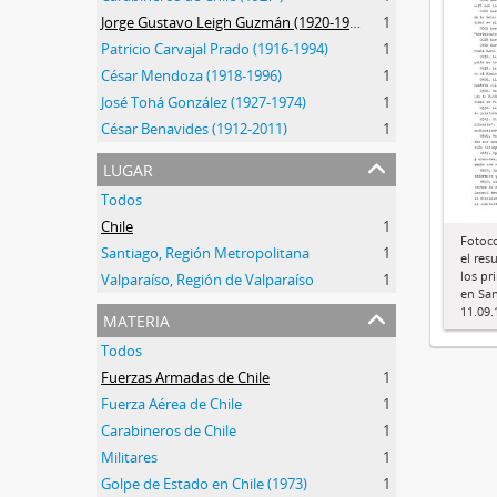
Jorge Gustavo Leigh Guzmán (1920-1999)
1
Patricio Carvajal Prado (1916-1994)
1
César Mendoza (1918-1996)
1
José Tohá González (1927-1974)
1
César Benavides (1912-2011)
1
lugar
Todos
Chile
1
Fotoc
Santiago, Región Metropolitana
1
el res
los pr
Valparaíso, Región de Valparaíso
1
en San
11.09.
materia
Todos
Fuerzas Armadas de Chile
1
Fuerza Aérea de Chile
1
Carabineros de Chile
1
Militares
1
Golpe de Estado en Chile (1973)
1