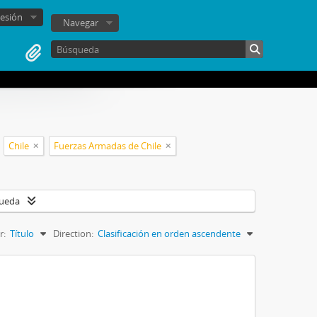
sesión
Navegar
Chile
Fuerzas Armadas de Chile
queda
r:
Título
Direction:
Clasificación en orden ascendente