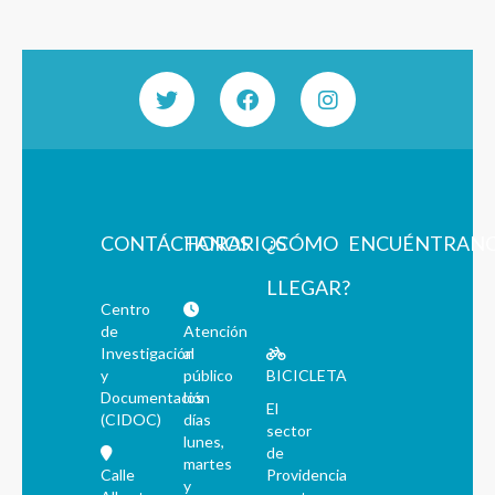
CONTÁCTANOS
HORARIOS
¿CÓMO
ENCUÉNTRAN
LLEGAR?
Centro
de
Atención
Investigación
al
y
público
BICICLETA
Documentación
los
El
(CIDOC)
días
sector
lunes,
de
martes
Calle
Providencia
y