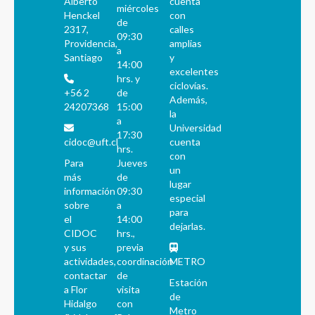
Alberto
cuenta
miércoles
Henckel
con
de
2317,
calles
09:30
Providencia,
amplias
a
Santiago
y
14:00
excelentes
hrs. y
ciclovías.
+56 2
de
Además,
24207368
15:00
la
a
Universidad
17:30
cidoc@uft.cl
cuenta
hrs.
con
Para
Jueves
un
más
de
lugar
información
09:30
especial
sobre
a
para
el
14:00
dejarlas.
CIDOC
hrs.,
y sus
previa
actividades,
coordinación
METRO
contactar
de
Estación
a Flor
visita
de
Hidalgo
con
Metro