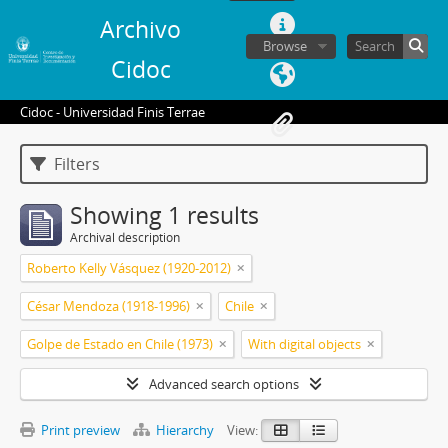
Archivo
Browse
Cidoc
Cidoc - Universidad Finis Terrae
Filters
Showing 1 results
Archival description
Roberto Kelly Vásquez (1920-2012)
César Mendoza (1918-1996)
Chile
Golpe de Estado en Chile (1973)
With digital objects
Advanced search options
Print preview
Hierarchy
View: