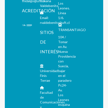
fhidalgo@uft.cl
Roxana
Los
Valdebenito.
Leones.
ACREDITACIÓN
Línea
Email:
1/6.
rvaldebenito@uft.cl
TRANSANTIAGO
SITIOS
104 /
DE
Tomar
en Av.
INTERÉS
Nueva
Providencia
con
Suecia,
Universidad
bajar
Finis
en el
Terrae
paradero
Pc24-
Av.
Facultad
Los
de
Leones
Comunicaciones
esquina
y