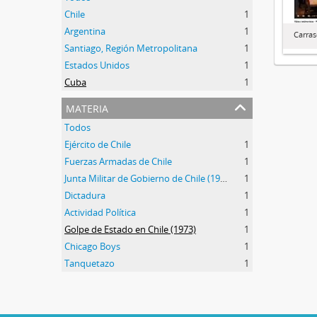
Chile
1
Argentina
1
Carra
Santiago, Región Metropolitana
1
Estados Unidos
1
Cuba
1
materia
Todos
Ejército de Chile
1
Fuerzas Armadas de Chile
1
Junta Militar de Gobierno de Chile (1973-1990)
1
Dictadura
1
Actividad Política
1
Golpe de Estado en Chile (1973)
1
Chicago Boys
1
Tanquetazo
1