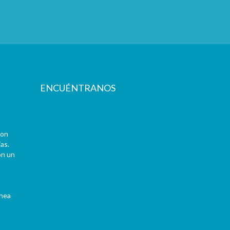
ENCUÉNTRANOS
con
as.
on un
ínea