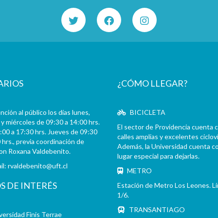
ARIOS
¿CÓMO LLEGAR?
ción al público los días lunes,
BICICLETA
y miércoles de 09:30 a 14:00 hrs.
El sector de Providencia cuenta 
:00 a 17:30 hrs. Jueves de 09:30
calles amplias y excelentes cicloví
 hrs., previa coordinación de
Además, la Universidad cuenta c
con Roxana Valdebenito.
lugar especial para dejarlas.
il:
rvaldebenito@uft.cl
METRO
OS DE INTERÉS
Estación de Metro Los Leones. L
1/6.
TRANSANTIAGO
versidad Finis Terrae