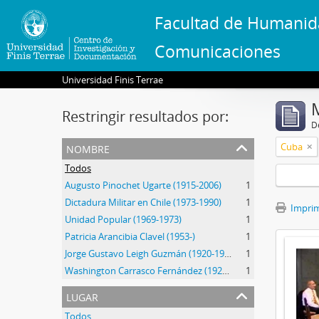
Facultad de Humanid
Comunicaciones
Universidad Finis Terrae
Restringir resultados por:
De
nombre
Cuba
Todos
Augusto Pinochet Ugarte (1915-2006)
1
Dictadura Militar en Chile (1973-1990)
1
Imprimi
Unidad Popular (1969-1973)
1
Patricia Arancibia Clavel (1953-)
1
Jorge Gustavo Leigh Guzmán (1920-1999)
1
Washington Carrasco Fernández (1922-2021)
1
lugar
Todos