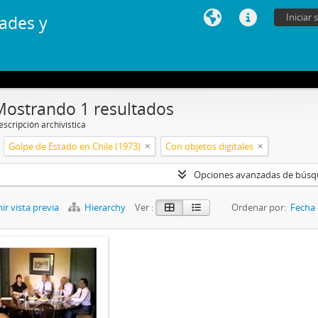
Iniciar 
ades y
Mostrando 1 resultados
scripción archivística
Golpe de Estado en Chile (1973)
Con objetos digitales
Opciones avanzadas de bús
r vista previa
Hierarchy
Ver :
Ordenar por:
Fecha 