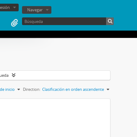
sesión
Navegar
queda
de inicio
Direction:
Clasificación en orden ascendente