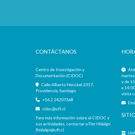
CONTÁCTANOS
HOR
Centro de Investigación y
Aten
Documentación (CIDOC)
martes 
y de 15
Calle Alberto Henckel 2317,
a 14:00
Providencia, Santiago
visita 
+56 2 24207368
Ema
cidoc@uft.cl
SITI
Para más información sobre el CIDOC y
sus actividades, contactar a Flor Hidalgo
fhidalgo@uft.cl
Uni