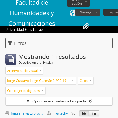
Facultad de
sesión
Humanidades y
Navegar
Comunicaciones
Universidad Finis Terrae
Filtros
Mostrando 1 resultados
Descripción archivística
Archivo audiovisual
Jorge Gustavo Leigh Guzmán (1920-1999)
Cuba
Con objetos digitales
Opciones avanzadas de búsqueda
Imprimir vista previa
Hierarchy
Ver :