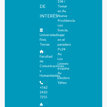
104 /
DE
Tomar
en Av.
INTERÉS
Nueva
Providencia
con
Suecia,
Universidad
bajar
Finis
en el
Terrae
paradero
Pc24-
Av.
Facultad
Los
de
Leones
Comunicaciones
esquina
y
Av
Humanidades
Eliodoro
Yáñez.
+562
2420
7255