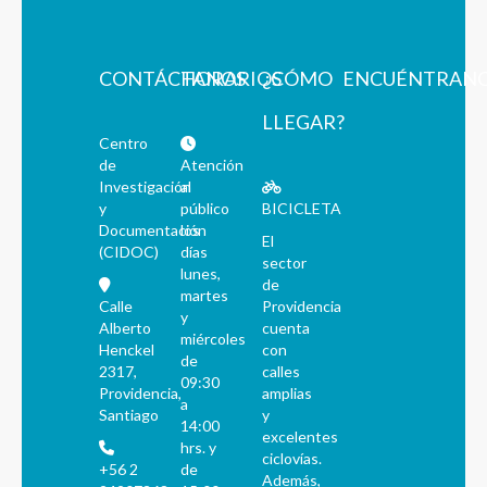
CONTÁCTANOS
HORARIOS
¿CÓMO
ENCUÉNTRAN
LLEGAR?
Centro
de
Atención
Investigación
al
y
público
BICICLETA
Documentación
los
El
(CIDOC)
días
sector
lunes,
de
martes
Calle
Providencia
y
Alberto
cuenta
miércoles
Henckel
con
de
2317,
calles
09:30
Providencia,
amplias
a
Santiago
y
14:00
excelentes
hrs. y
ciclovías.
+56 2
de
Además,