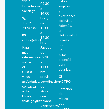
2317,
calles
09:30
Providencia,
amplias
a
Santiago
y
14:00
excelentes
hrs. y
ciclovías.
+56 2
de
Además,
24207368
15:00
la
a
Universidad
17:30
cidoc@uft.cl
cuenta
hrs.
con
Para
Jueves
un
más
de
lugar
información
09:30
especial
sobre
a
para
el
14:00
dejarlas.
CIDOC
hrs.,
y sus
previa
actividades,
coordinación
METRO
contactar
de
Estación
a Flor
visita
de
Hidalgo
con
Metro
fhidalgo@uft.cl
Roxana
Los
Valdebenito.
Leones.