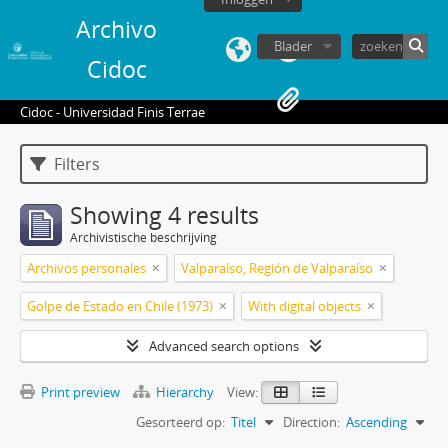
Archivo
Blader
Cidoc
Cidoc - Universidad Finis Terrae
Filters
Showing 4 results
Archivistische beschrijving
Archivos personales
Valparaíso, Región de Valparaíso
Golpe de Estado en Chile (1973)
With digital objects
Advanced search options
Print preview
Hierarchy
View:
Gesorteerd op:
Titel
Direction:
Ascending