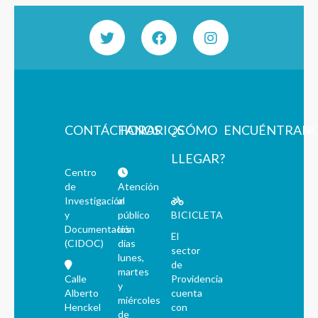
CONTÁCTANOS
HORARIOS
¿CÓMO
ENCUÉNTRAN
LLEGAR?
Centro
de
Atención
Investigación
al
y
público
BICICLETA
Documentación
los
El
(CIDOC)
días
sector
lunes,
de
martes
Calle
Providencia
y
Alberto
cuenta
miércoles
Henckel
con
de