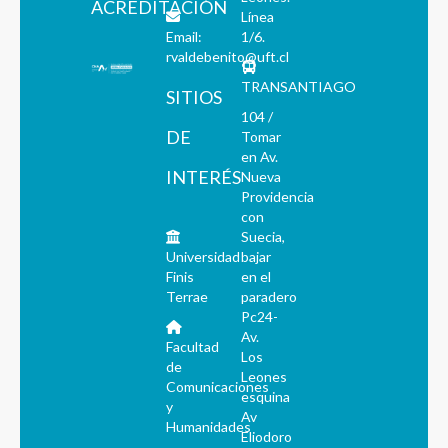
ACREDITACIÓN
Línea
Email:
1/6.
rvaldebenito@uft.cl
TRANSANTIAGO
SITIOS
104 /
DE
Tomar
en Av.
INTERÉS
Nueva
Providencia
con
Suecia,
Universidad
bajar
Finis
en el
Terrae
paradero
Pc24-
Av.
Facultad
Los
de
Leones
Comunicaciones
esquina
y
Av
Humanidades
Eliodoro