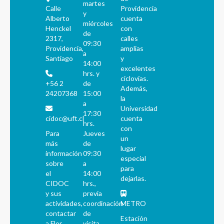
martes
Calle
Providencia
y
Alberto
cuenta
miércoles
Henckel
con
de
2317,
calles
09:30
Providencia,
amplias
a
Santiago
y
14:00
excelentes
hrs. y
ciclovías.
+56 2
de
Además,
24207368
15:00
la
a
Universidad
17:30
cidoc@uft.cl
cuenta
hrs.
con
Para
Jueves
un
más
de
lugar
información
09:30
especial
sobre
a
para
el
14:00
dejarlas.
CIDOC
hrs.,
y sus
previa
actividades,
coordinación
METRO
contactar
de
Estación
a Flor
visita