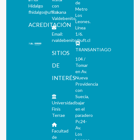
de
Hidalgo
con
Metro
fhidalgo@uft.cl
Roxana
Los
Valdebenito.
Leones.
ACREDITACIÓN
Línea
Email:
1/6.
rvaldebenito@uft.cl
TRANSANTIAGO
SITIOS
104 /
DE
Tomar
en Av.
INTERÉS
Nueva
Providencia
con
Suecia,
Universidad
bajar
Finis
en el
Terrae
paradero
Pc24-
Av.
Facultad
Los
de