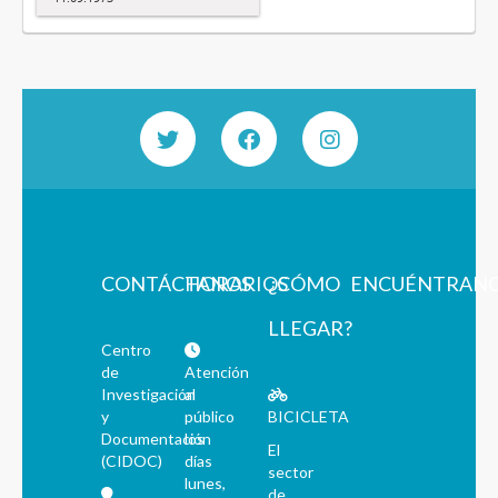
CONTÁCTANOS
HORARIOS
¿CÓMO
ENCUÉNTRAN
LLEGAR?
Centro
de
Atención
Investigación
al
y
público
BICICLETA
Documentación
los
El
(CIDOC)
días
sector
lunes,
de