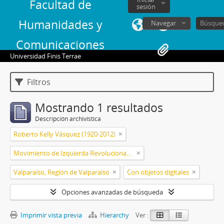
Facultad de
sesión
Humanidades y
Navegar
Comunicaciones
Universidad Finis Terrae
Filtros
Mostrando 1 resultados
Descripción archivística
Roberto Kelly Vásquez (1920-2012)
Movimiento de Izquierda Revolucionario (MIR) (1965-1990)
Valparaíso, Región de Valparaíso
Con objetos digitales
Opciones avanzadas de búsqueda
Imprimir vista previa
Hierarchy
Ver :