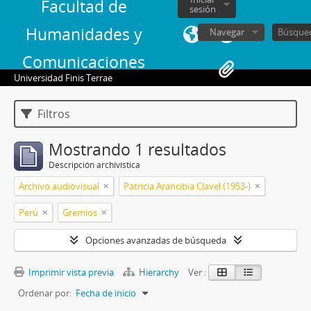
Facultad de
sesión
Humanidades y
Navegar
Comunicaciones
Universidad Finis Terrae
Filtros
Mostrando 1 resultados
Descripción archivística
Archivo audiovisual
Patricia Arancibia Clavel (1953-)
Perú
Gremios
Opciones avanzadas de búsqueda
Imprimir vista previa
Hierarchy
Ver :
Ordenar por:
Fecha de inicio