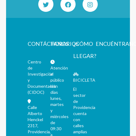
CONTÁCTANOS
HORARIOS
¿CÓMO
ENCUÉNTRAN
LLEGAR?
Centro
de
Atención
Investigación
al
y
público
BICICLETA
Documentación
los
El
(CIDOC)
días
sector
lunes,
de
martes
Calle
Providencia
y
Alberto
cuenta
miércoles
Henckel
con
de
2317,
calles
09:30
Providencia,
amplias
a