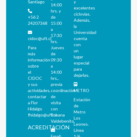
Santiago
y
14:00
excelentes
hrs. y
ciclovías.
+56 2
de
Además,
24207368
15:00
la
a
Universidad
17:30
cidoc@uft.cl
cuenta
hrs.
con
Para
Jueves
un
más
de
lugar
información
09:30
especial
sobre
a
para
el
14:00
dejarlas.
CIDOC
hrs.,
y sus
previa
actividades,
coordinación
METRO
contactar
de
Estación
a Flor
visita
de
Hidalgo
con
Metro
fhidalgo@uft.cl
Roxana
Los
Valdebenito.
Leones.
ACREDITACIÓN
Línea
Email:
1/6.