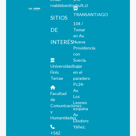
rvaldebenito@uft.cl
TRANSANTIAGO
SITIOS
104 /
DE
Tomar
en Av.
INTERÉS
Nueva
Providencia
con
Suecia,
Universidad
bajar
Finis
en el
Terrae
paradero
Pc24-
Av.
Facultad
Los
de
Leones
Comunicaciones
esquina
y
Av
Humanidades
Eliodoro
Yáñez.
+562