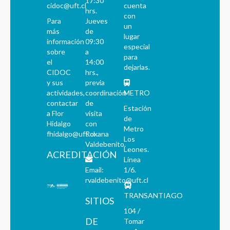
17:30
cidoc@uft.cl
cuenta
hrs.
con
Para
Jueves
un
más
de
lugar
información
09:30
especial
sobre
a
para
el
14:00
dejarlas.
CIDOC
hrs.,
y sus
previa
actividades,
coordinación
METRO
contactar
de
Estación
a Flor
visita
de
Hidalgo
con
Metro
fhidalgo@uft.cl
Roxana
Los
Valdebenito.
Leones.
ACREDITACIÓN
Línea
Email:
1/6.
rvaldebenito@uft.cl
TRANSANTIAGO
SITIOS
104 /
DE
Tomar