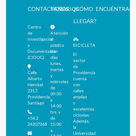
CONTÁCTANOS
HORARIOS
¿CÓMO
ENCUÉNTRAN
LLEGAR?
Centro
de
Atención
Investigación
al
y
público
BICICLETA
Documentación
los
El
(CIDOC)
días
sector
lunes,
de
martes
Calle
Providencia
y
Alberto
cuenta
miércoles
Henckel
con
de
2317,
calles
09:30
Providencia,
amplias
a
Santiago
y
14:00
excelentes
hrs. y
ciclovías.
+56 2
de
Además,
24207368
15:00
la
a
Universidad