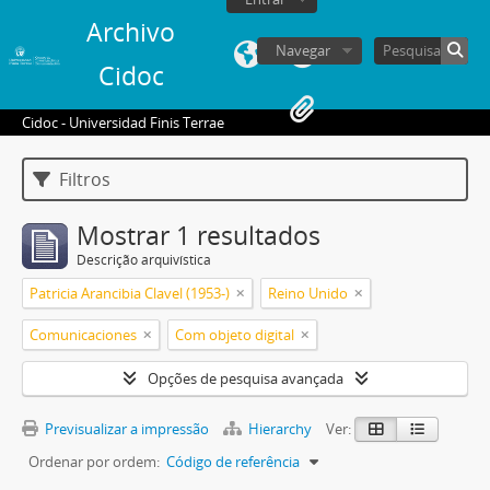
Archivo
Navegar
Cidoc
Cidoc - Universidad Finis Terrae
Filtros
Mostrar 1 resultados
Descrição arquivística
Patricia Arancibia Clavel (1953-)
Reino Unido
Comunicaciones
Com objeto digital
Opções de pesquisa avançada
Previsualizar a impressão
Hierarchy
Ver:
Ordenar por ordem:
Código de referência