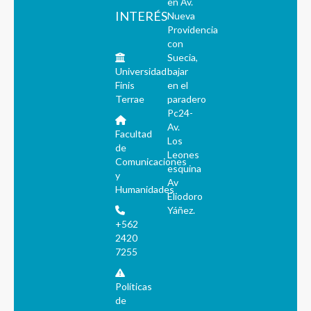
en Av.
INTERÉS
Nueva
Providencia
con
Suecia,
Universidad
bajar
Finis
en el
Terrae
paradero
Pc24-
Av.
Facultad
Los
de
Leones
Comunicaciones
esquina
y
Av
Humanidades
Eliodoro
Yáñez.
+562
2420
7255
Políticas
de