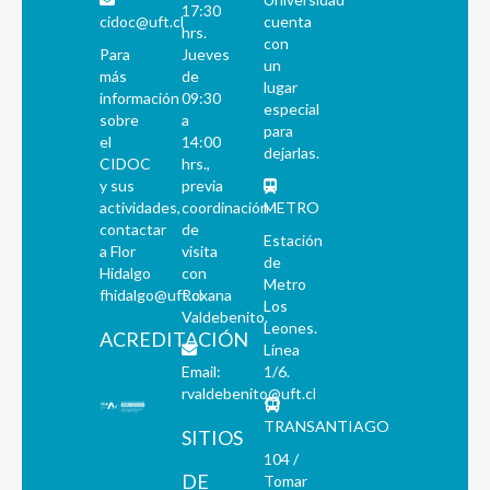
17:30
cidoc@uft.cl
cuenta
hrs.
con
Para
Jueves
un
más
de
lugar
información
09:30
especial
sobre
a
para
el
14:00
dejarlas.
CIDOC
hrs.,
y sus
previa
actividades,
coordinación
METRO
contactar
de
Estación
a Flor
visita
de
Hidalgo
con
Metro
fhidalgo@uft.cl
Roxana
Los
Valdebenito.
Leones.
ACREDITACIÓN
Línea
Email:
1/6.
rvaldebenito@uft.cl
TRANSANTIAGO
SITIOS
104 /
DE
Tomar