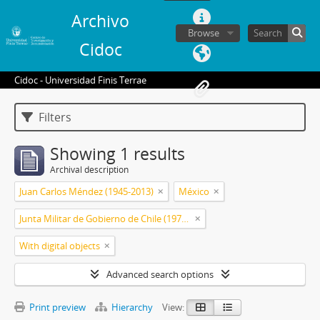
Archivo
Browse
Cidoc
Cidoc - Universidad Finis Terrae
Filters
Showing 1 results
Archival description
Juan Carlos Méndez (1945-2013)
México
Junta Militar de Gobierno de Chile (1973-1990)
With digital objects
Advanced search options
Print preview
Hierarchy
View: