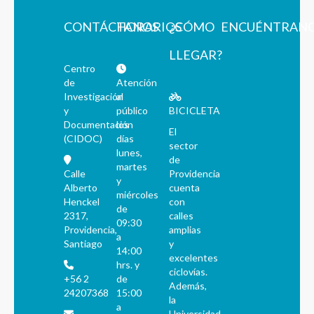
CONTÁCTANOS
HORARIOS
¿CÓMO
ENCUÉNTRAN
LLEGAR?
Centro
de
Atención
Investigación
al
y
público
BICICLETA
Documentación
los
El
(CIDOC)
días
sector
lunes,
de
martes
Calle
Providencia
y
Alberto
cuenta
miércoles
Henckel
con
de
2317,
calles
09:30
Providencia,
amplias
a
Santiago
y
14:00
excelentes
hrs. y
ciclovías.
+56 2
de
Además,
24207368
15:00
la
a
Universidad