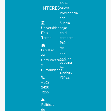
en Av.
INTERÉS
Nueva
Providencia
con
Suecia,
Universidad
bajar
Finis
en el
Terrae
paradero
Pc24-
Av.
Facultad
Los
de
Leones
Comunicaciones
esquina
y
Av
Humanidades
Eliodoro
Yáñez.
+562
2420
7255
Políticas
de