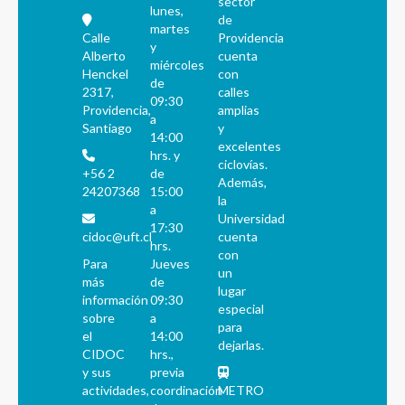
sector
lunes,
de
martes
Calle
Providencia
y
Alberto
cuenta
miércoles
Henckel
con
de
2317,
calles
09:30
Providencia,
amplias
a
Santiago
y
14:00
excelentes
hrs. y
ciclovías.
+56 2
de
Además,
24207368
15:00
la
a
Universidad
17:30
cidoc@uft.cl
cuenta
hrs.
con
Para
Jueves
un
más
de
lugar
información
09:30
especial
sobre
a
para
el
14:00
dejarlas.
CIDOC
hrs.,
y sus
previa
actividades,
coordinación
METRO