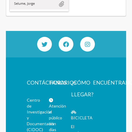
Selume, Jorge
CONTÁCTANOS
HORARIOS
¿CÓMO
ENCUÉNTRAN
LLEGAR?
Centro
de
Atención
Investigación
al
y
público
BICICLETA
Documentación
los
El
(CIDOC)
días