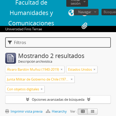
Facultad de
sesión
Humanidades y
Navegar
Comunicaciones
Universidad Finis Terrae
Filtros
Mostrando 2 resultados
Descripción archivística
Álvaro Bardón Muñoz (1940-2019)
Estados Unidos
Junta Militar de Gobierno de Chile (1973-1990)
Con objetos digitales
Opciones avanzadas de búsqueda
Imprimir vista previa
Hierarchy
Ver :