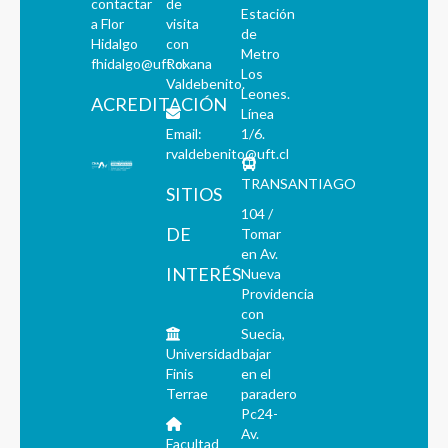
contactar
de
Estación
a Flor
visita
de
Hidalgo
con
Metro
fhidalgo@uft.cl
Roxana
Los
Valdebenito.
Leones.
ACREDITACIÓN
Línea
Email:
1/6.
rvaldebenito@uft.cl
TRANSANTIAGO
SITIOS
104 /
DE
Tomar
en Av.
INTERÉS
Nueva
Providencia
con
Suecia,
Universidad
bajar
Finis
en el
Terrae
paradero
Pc24-
Av.
Facultad