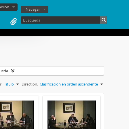
sesión
Navegar
queda
r:
Título
Direction:
Clasificación en orden ascendente