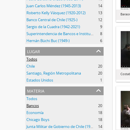
Juan Carlos Méndez (1945-2013)
14
Roberto Kelly Vásquez (1920-2012)
13
Barao
Banco Central de Chile (1925-)
12
Sergio de la Cuadra (1942-2021)
9
Superintendencia de Bancos e Instituciones Financieras (1925-2019)
8
Hernán Büchi Buc (1949-)
6
lugar
Todos
Chile
20
Santiago, Región Metropolitana
20
Costab
Estados Unidos
1
materia
Todos
Bancos
20
Economía
18
Chicago Boys
18
Junta Militar de Gobierno de Chile (1973-1990)
14