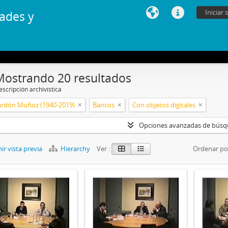
Iniciar 
ades y
Mostrando 20 resultados
scripción archivística
ardón Muñoz (1940-2019)
Bancos
Con objetos digitales
Opciones avanzadas de bús
r vista previa
Hierarchy
Ver :
Ordenar po