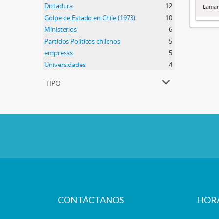
Dictadura
12
Lamarc
Golpe de Estado en Chile (1973)
10
Ministerios
6
Partidos Políticos chilenos
5
empresas
5
Universidades
4
tipo
CONTÁCTANOS
HOR