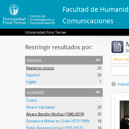
Facultad de Humanid
Comunicaciones
Universidad Finis Terrae
Restringir resultados por:
De
idioma
Álvaro B
Registros únicos
20
Español
20
Inglés
1
Imprimi
nombre
Todos
Álvaro Vial Gaete
20
Álvaro Bardón Muñoz (1940-2019)
20
Dictadura Militar en Chile (1973-1990)
18
Pablo Baraona Urzúa (1935-2017)
16