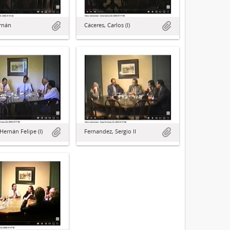
rnán
Cáceres, Carlos (I)
 Hernán Felipe (I)
Fernandez, Sergio II