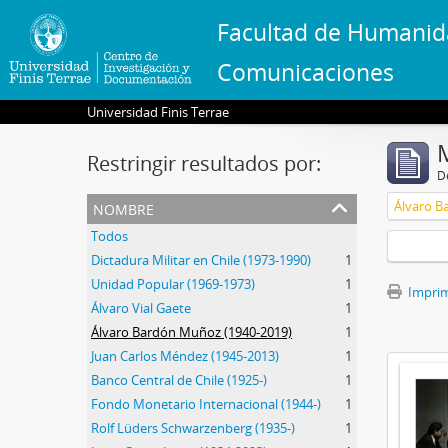
Facultad de Humanid
Comunicaciones
Universidad Finis Terrae
Restringir resultados por:
De
nombre
Álvaro B
Todos
Dictadura Militar en Chile (1973-1990)
1
Unidad Popular (1969-1973)
1
Imprimi
Álvaro Vial Gaete
1
Álvaro Bardón Muñoz (1940-2019)
1
Juan Carlos Méndez (1945-2013)
1
Banco Central de Chile (1925-)
1
Fondo Monetario Internacional (1944-)
1
Rolf Lüders Schwarzenberg (1935-)
1