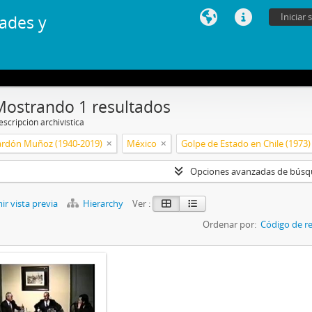
Iniciar 
ades y
Mostrando 1 resultados
scripción archivística
ardón Muñoz (1940-2019)
México
Golpe de Estado en Chile (1973)
Opciones avanzadas de bús
r vista previa
Hierarchy
Ver :
Ordenar por:
Código de re