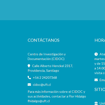
CONTÁCTANOS
HOR
Centro de Investigación y
Aten
Documentación (CIDOC)
martes 
y de 15
Calle Alberto Henckel 2317,
a 14:00
Providencia, Santiago
visita 
+56 2 24207368
Ema
cidoc@uft.cl
SITI
Para más información sobre el CIDOC y
sus actividades, contactar a Flor Hidalgo
fhidalgo@uft.cl
Uni