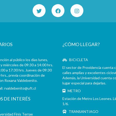
ARIOS
¿CÓMO LLEGAR?
ción al público los días lunes,
BICICLETA
y miércoles de 09:30 a 14:00 hrs.
El sector de Providencia cuenta 
:00 a 17:30 hrs. Jueves de 09:30
calles amplias y excelentes cicloví
 hrs., previa coordinación de
Además, la Universidad cuenta c
con Roxana Valdebenito.
lugar especial para dejarlas.
il:
rvaldebenito@uft.cl
METRO
OS DE INTERÉS
Estación de Metro Los Leones. L
1/6.
TRANSANTIAGO
versidad Finis Terrae