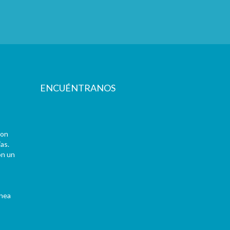
ENCUÉNTRANOS
con
as.
on un
ínea