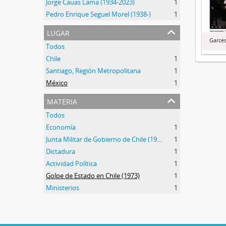
Jorge Cauas Lama (1934-2023)
1
Pedro Enrique Seguel Morel (1938-)
1
lugar
Garcés
Todos
Chile
1
Santiago, Región Metropolitana
1
México
1
materia
Todos
Economía
1
Junta Militar de Gobierno de Chile (1973-1990)
1
Dictadura
1
Actividad Política
1
Golpe de Estado en Chile (1973)
1
Ministerios
1