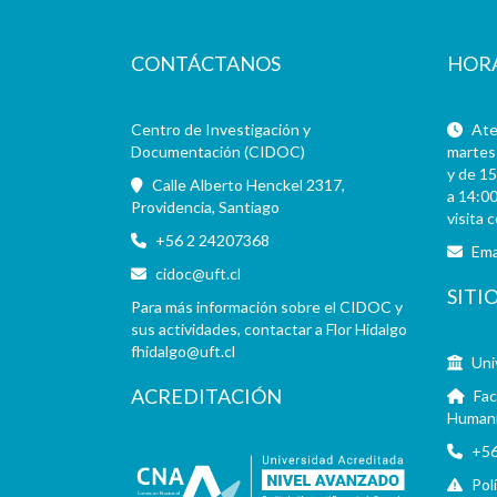
CONTÁCTANOS
HOR
Centro de Investigación y
Aten
Documentación (CIDOC)
martes 
y de 15
Calle Alberto Henckel 2317,
a 14:00
Providencia, Santiago
visita 
+56 2 24207368
Ema
cidoc@uft.cl
SITI
Para más información sobre el CIDOC y
sus actividades, contactar a Flor Hidalgo
fhidalgo@uft.cl
Uni
ACREDITACIÓN
Fac
Human
+56
Pol