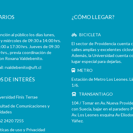
ARIOS
¿CÓMO LLEGAR?
ción al público los días lunes,
BICICLETA
y miércoles de 09:30 a 14:00 hrs.
El sector de Providencia cuenta 
:00 a 17:30 hrs. Jueves de 09:30
calles amplias y excelentes cicloví
 hrs., previa coordinación de
Además, la Universidad cuenta c
con Roxana Valdebenito.
lugar especial para dejarlas.
il:
rvaldebenito@uft.cl
METRO
OS DE INTERÉS
Estación de Metro Los Leones. L
1/6.
TRANSANTIAGO
versidad Finis Terrae
104 / Tomar en Av. Nueva Provid
ultad de Comunicaciones y
con Suecia, bajar en el paradero 
idades
Av. Los Leones esquina Av Eliodo
2 2420 7255
Yáñez.
íticas de uso y Privacidad