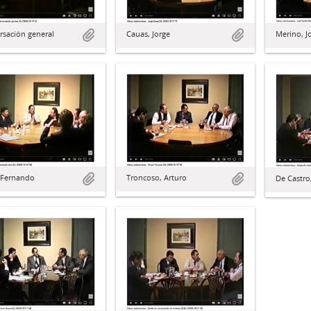
rsación general
Cauas, Jorge
Merino, J
, Fernando
Troncoso, Arturo
De Castro