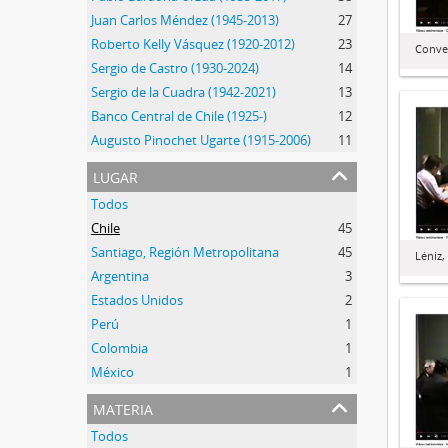
Juan Carlos Méndez (1945-2013)
27
Roberto Kelly Vásquez (1920-2012)
23
Conve
Sergio de Castro (1930-2024)
14
Sergio de la Cuadra (1942-2021)
13
Banco Central de Chile (1925-)
12
Augusto Pinochet Ugarte (1915-2006)
11
lugar
Todos
Chile
45
Santiago, Región Metropolitana
45
Léniz
Argentina
3
Estados Unidos
2
Perú
1
Colombia
1
México
1
materia
Todos