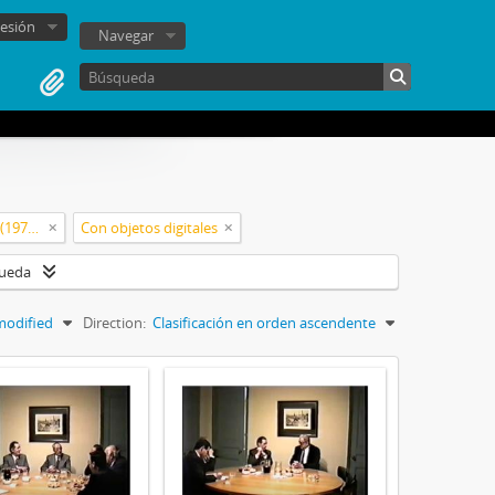
sesión
Navegar
Junta Militar de Gobierno de Chile (1973-1990)
Con objetos digitales
queda
modified
Direction:
Clasificación en orden ascendente