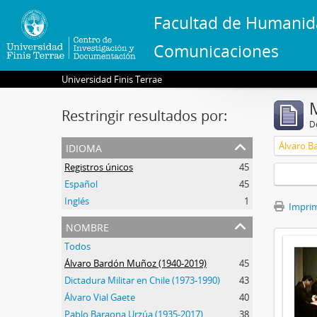
Facultad de Humanid
Comunicaciones
Universidad Finis Terrae
Restringir resultados por:
De
idioma
Álvaro B
Registros únicos
45
Español
45
Inglés
1
Imprimi
nombre
Todos
Álvaro Bardón Muñoz (1940-2019)
45
Dictadura Militar en Chile (1973-1990)
43
Álvaro Vial Gaete
40
Pablo Baraona Urzúa (1935-2017)
38