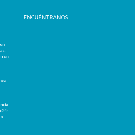
ENCUÉNTRANOS
con
as.
on un
ínea
encia
Pc24-
ro