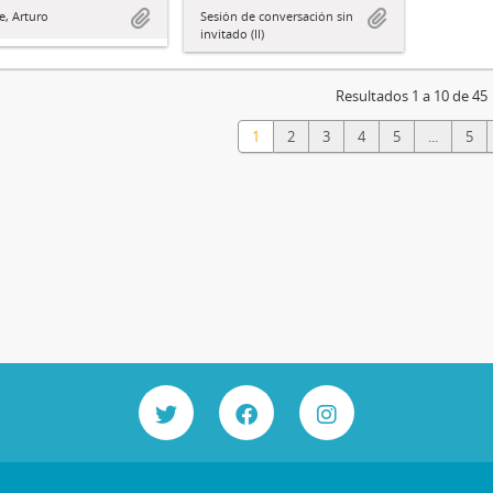
, Arturo
Sesión de conversación sin
invitado (II)
Resultados 1 a 10 de 45
1
2
3
4
5
...
5