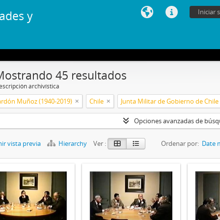
Iniciar 
ades y
Mostrando 45 resultados
scripción archivística
ardón Muñoz (1940-2019)
Chile
Opciones avanzadas de bús
r vista previa
Hierarchy
Ver :
Ordenar por:
Date 