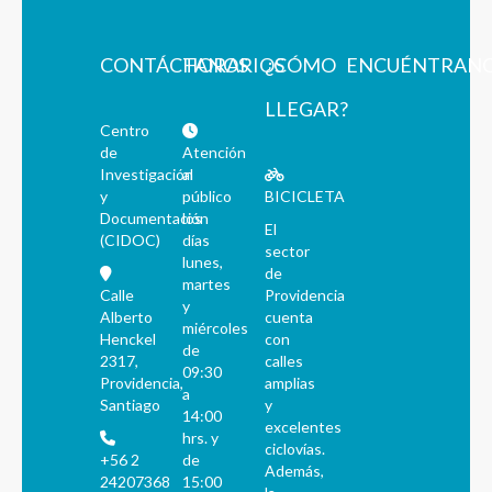
CONTÁCTANOS
HORARIOS
¿CÓMO
ENCUÉNTRAN
LLEGAR?
Centro
de
Atención
Investigación
al
y
público
BICICLETA
Documentación
los
El
(CIDOC)
días
sector
lunes,
de
martes
Calle
Providencia
y
Alberto
cuenta
miércoles
Henckel
con
de
2317,
calles
09:30
Providencia,
amplias
a
Santiago
y
14:00
excelentes
hrs. y
ciclovías.
+56 2
de
Además,
24207368
15:00