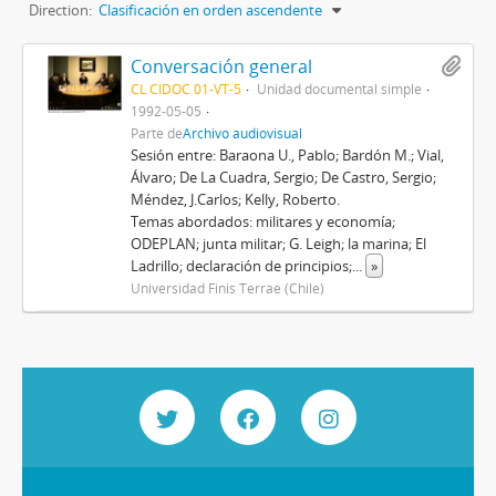
Direction:
Clasificación en orden ascendente
Conversación general
CL CIDOC 01-VT-5
Unidad documental simple
1992-05-05
Parte de
Archivo audiovisual
Sesión entre: Baraona U., Pablo; Bardón M.; Vial,
Álvaro; De La Cuadra, Sergio; De Castro, Sergio;
Méndez, J.Carlos; Kelly, Roberto.
Temas abordados: militares y economía;
ODEPLAN; junta militar; G. Leigh; la marina; El
Ladrillo; declaración de principios;
...
»
Universidad Finis Terrae (Chile)