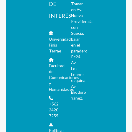
DE
Tomar
en Av.
INTERÉS
Nueva
Providencia
con
Suecia,
Universidad
bajar
Finis
en el
Terrae
paradero
Pc24-
Av.
Facultad
Los
de
Leones
Comunicaciones
esquina
y
Av
Humanidades
Eliodoro
Yáñez.
+562
2420
7255
Políticas