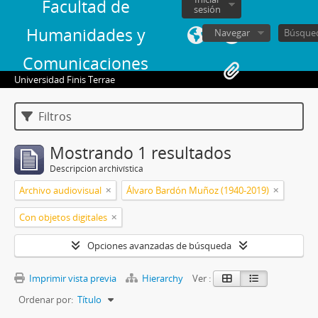
Facultad de
sesión
Humanidades y
Navegar
Comunicaciones
Universidad Finis Terrae
Filtros
Mostrando 1 resultados
Descripción archivística
Archivo audiovisual
Álvaro Bardón Muñoz (1940-2019)
Con objetos digitales
Opciones avanzadas de búsqueda
Imprimir vista previa
Hierarchy
Ver :
Ordenar por:
Título