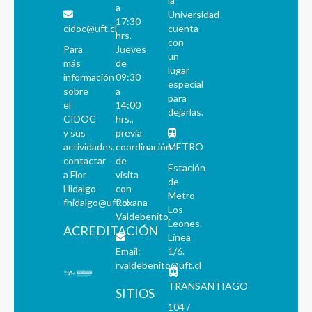
la
a
Universidad
17:30
cidoc@uft.cl
cuenta
hrs.
con
Para
Jueves
un
más
de
lugar
información
09:30
especial
sobre
a
para
el
14:00
dejarlas.
CIDOC
hrs.,
y sus
previa
actividades,
coordinación
METRO
contactar
de
Estación
a Flor
visita
de
Hidalgo
con
Metro
fhidalgo@uft.cl
Roxana
Los
Valdebenito.
Leones.
ACREDITACIÓN
Línea
Email:
1/6.
rvaldebenito@uft.cl
TRANSANTIAGO
SITIOS
104 /