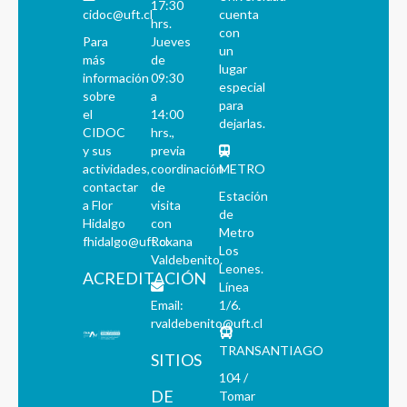
17:30
cidoc@uft.cl
cuenta
hrs.
con
Para
Jueves
un
más
de
lugar
información
09:30
especial
sobre
a
para
el
14:00
dejarlas.
CIDOC
hrs.,
y sus
previa
actividades,
coordinación
METRO
contactar
de
Estación
a Flor
visita
de
Hidalgo
con
Metro
fhidalgo@uft.cl
Roxana
Los
Valdebenito.
Leones.
ACREDITACIÓN
Línea
Email:
1/6.
rvaldebenito@uft.cl
TRANSANTIAGO
SITIOS
104 /
DE
Tomar