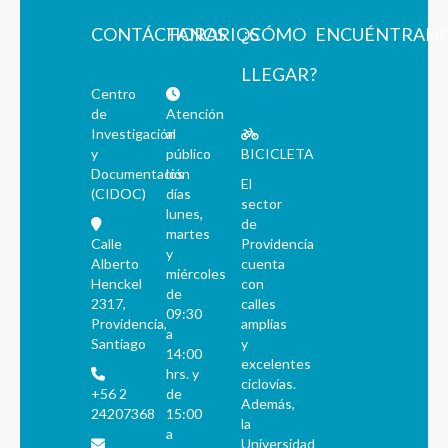
CONTÁCTANOS
HORARIOS
¿CÓMO
ENCUÉNTRAN
LLEGAR?
Centro
de
Atención
Investigación
al
y
público
BICICLETA
Documentación
los
El
(CIDOC)
días
sector
lunes,
de
martes
Calle
Providencia
y
Alberto
cuenta
miércoles
Henckel
con
de
2317,
calles
09:30
Providencia,
amplias
a
Santiago
y
14:00
excelentes
hrs. y
ciclovías.
+56 2
de
Además,
24207368
15:00
la
a
Universidad