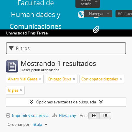
Facultad de
sesión
Humanidades y
Navegar
Comunicaciones
Universidad Finis Terrae
Filtros
Mostrando 1 resultados
Descripción archivística
Álvaro Vial Gaete
Chicago Boys
Con objetos digitales
Inglés
Opciones avanzadas de búsqueda
Imprimir vista previa
Hierarchy
Ver :
Ordenar por:
Título