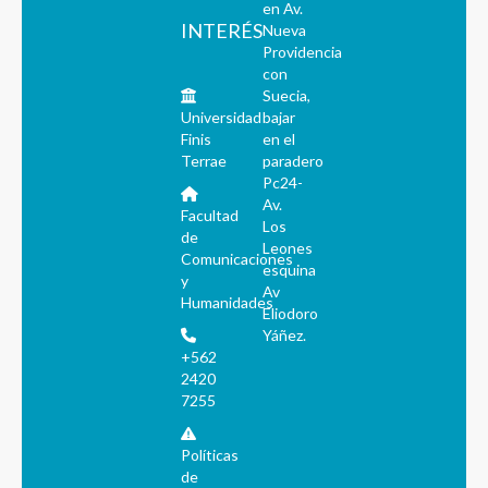
en Av.
INTERÉS
Nueva
Providencia
con
Suecia,
Universidad
bajar
Finis
en el
Terrae
paradero
Pc24-
Av.
Facultad
Los
de
Leones
Comunicaciones
esquina
y
Av
Humanidades
Eliodoro
Yáñez.
+562
2420
7255
Políticas
de