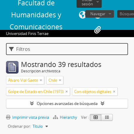
Facultad de
sesión
Humanidades y
Navegar
Comunicaciones
Universidad Finis Terrae
Filtros
Mostrando 39 resultados
Descripción archivística
Álvaro Vial Gaete
Chile
Golpe de Estado en Chile (1973)
Con objetos digitales
Opciones avanzadas de búsqueda
Imprimir vista previa
Hierarchy
Ver :
Ordenar por:
Título