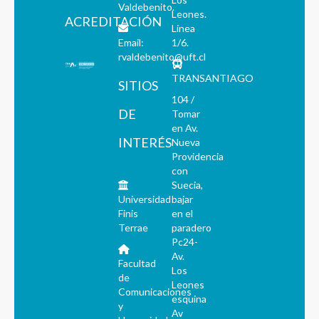
Valdebenito.
Leones.
ACREDITACIÓN
Línea
Email:
1/6.
rvaldebenito@uft.cl
TRANSANTIAGO
SITIOS
104 /
DE
Tomar
en Av.
INTERÉS
Nueva
Providencia
con
Suecia,
Universidad
bajar
Finis
en el
Terrae
paradero
Pc24-
Av.
Facultad
Los
de
Leones
Comunicaciones
esquina
y
Av