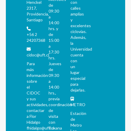
Henckel
con
de
2317,
calles
09:30
Providencia,
amplias
a
Santiago
y
14:00
excelentes
hrs. y
ciclovías.
+56 2
de
Además,
24207368
15:00
la
a
Universidad
17:30
cidoc@uft.cl
cuenta
hrs.
con
Para
Jueves
un
más
de
lugar
información
09:30
especial
sobre
a
para
el
14:00
dejarlas.
CIDOC
hrs.,
y sus
previa
actividades,
coordinación
METRO
contactar
de
Estación
a Flor
visita
de
Hidalgo
con
Metro
fhidalgo@uft.cl
Roxana
Los