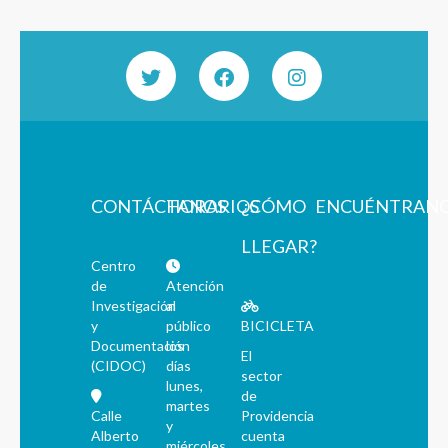
CONTÁCTANOS
HORARIOS
¿CÓMO
ENCUÉNTRAN
LLEGAR?
Centro
de
Atención
Investigación
al
y
público
BICICLETA
Documentación
los
El
(CIDOC)
días
sector
lunes,
de
martes
Calle
Providencia
y
Alberto
cuenta
miércoles