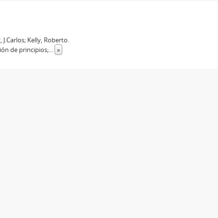
J.Carlos; Kelly, Roberto.
ión de principios;
...
»