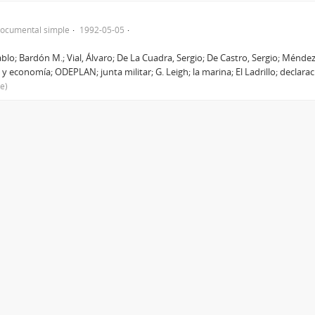
l
documental simple
1992-05-05
blo; Bardón M.; Vial, Álvaro; De La Cuadra, Sergio; De Castro, Sergio; Méndez, 
 economía; ODEPLAN; junta militar; G. Leigh; la marina; El Ladrillo; declarac
le)