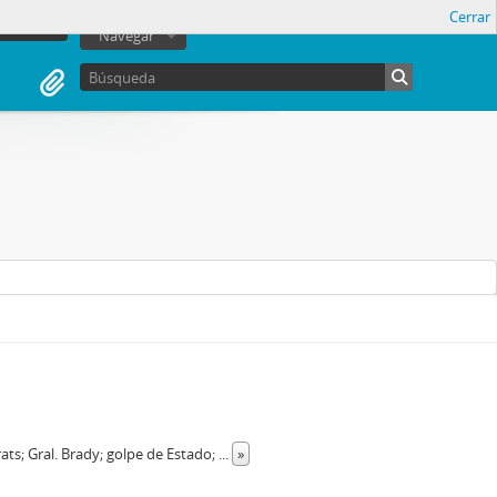
Cerrar
sesión
Navegar
ts; Gral. Brady; golpe de Estado;
...
»