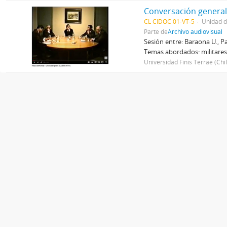
Conversación genera
CL CIDOC 01-VT-5
Unidad 
Parte de
Archivo audiovisual
Sesión entre: Baraona U., Pa
Temas abordados: militares y
Universidad Finis Terrae (Chi