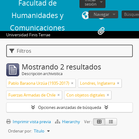
Facultad de
sesión
Humanidades y
Navegar
Comunicaciones
Universidad Finis Terrae
Filtros
Mostrando 2 resultados
Descripción archivística
Pablo Baraona Urzúa (1935-2017)
Londres, Inglaterra
Fuerzas Armadas de Chile
Con objetos digitales
Opciones avanzadas de búsqueda
Imprimir vista previa
Hierarchy
Ver :
Ordenar por:
Título