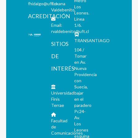
Metro
fhidalgo@uft.cl
Roxana
Los
Valdebenito.
Leones.
ACREDITACIÓN
Línea
Email:
1/6.
rvaldebenito@uft.cl
TRANSANTIAGO
SITIOS
104 /
DE
Tomar
en Av.
INTERÉS
Nueva
Providencia
con
Suecia,
Universidad
bajar
Finis
en el
Terrae
paradero
Pc24-
Av.
Facultad
Los
de
Leones
Comunicaciones
esquina