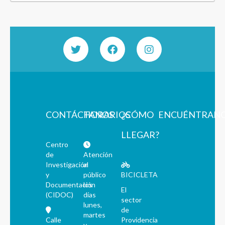
CONTÁCTANOS
HORARIOS
¿CÓMO
ENCUÉNTRAN
LLEGAR?
Centro
de
Atención
Investigación
al
y
público
BICICLETA
Documentación
los
El
(CIDOC)
días
sector
lunes,
de
martes
Calle
Providencia
y