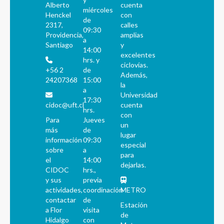
Alberto
cuenta
miércoles
Henckel
con
de
2317,
calles
09:30
Providencia,
amplias
a
Santiago
y
14:00
excelentes
hrs. y
ciclovías.
+56 2
de
Además,
24207368
15:00
la
a
Universidad
17:30
cidoc@uft.cl
cuenta
hrs.
con
Para
Jueves
un
más
de
lugar
información
09:30
especial
sobre
a
para
el
14:00
dejarlas.
CIDOC
hrs.,
y sus
previa
actividades,
coordinación
METRO
contactar
de
Estación
a Flor
visita
de
Hidalgo
con