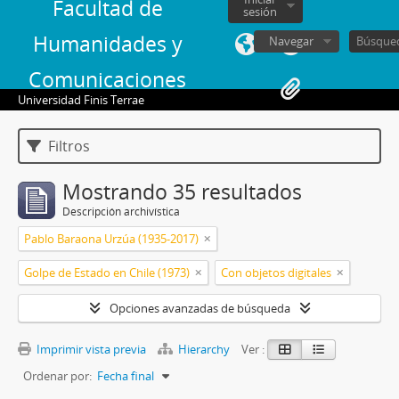
Facultad de
sesión
Humanidades y
Navegar
Comunicaciones
Universidad Finis Terrae
Filtros
Mostrando 35 resultados
Descripción archivística
Pablo Baraona Urzúa (1935-2017)
Golpe de Estado en Chile (1973)
Con objetos digitales
Opciones avanzadas de búsqueda
Imprimir vista previa
Hierarchy
Ver :
Ordenar por:
Fecha final