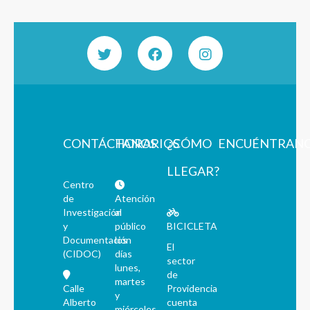
CONTÁCTANOS
HORARIOS
¿CÓMO
ENCUÉNTRAN
LLEGAR?
Centro
de
Atención
Investigación
al
y
público
BICICLETA
Documentación
los
El
(CIDOC)
días
sector
lunes,
de
martes
Calle
Providencia
y
Alberto
cuenta
miércoles