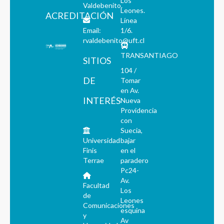
Los
Valdebenito.
Leones.
ACREDITACIÓN
Línea
Email:
1/6.
rvaldebenito@uft.cl
TRANSANTIAGO
SITIOS
104 /
DE
Tomar
en Av.
INTERÉS
Nueva
Providencia
con
Suecia,
Universidad
bajar
Finis
en el
Terrae
paradero
Pc24-
Av.
Facultad
Los
de
Leones
Comunicaciones
esquina
y
Av