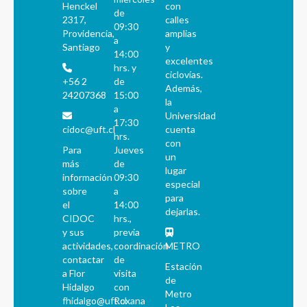
Henckel
con
de
2317,
calles
09:30
Providencia,
amplias
a
Santiago
y
14:00
excelentes
hrs. y
ciclovías.
+56 2
de
Además,
24207368
15:00
la
a
Universidad
17:30
cidoc@uft.cl
cuenta
hrs.
con
Para
Jueves
un
más
de
lugar
información
09:30
especial
sobre
a
para
el
14:00
dejarlas.
CIDOC
hrs.,
y sus
previa
actividades,
coordinación
METRO
contactar
de
Estación
a Flor
visita
de
Hidalgo
con
Metro
fhidalgo@uft.cl
Roxana