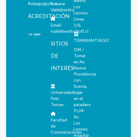
Metro
fhidalgo@uft.cl
Roxana
Los
Valdebenito.
Leones.
ACREDITACIÓN
Línea
Email:
1/6.
rvaldebenito@uft.cl
TRANSANTIAGO
SITIOS
104 /
DE
Tomar
en Av.
INTERÉS
Nueva
Providencia
con
Suecia,
Universidad
bajar
Finis
en el
Terrae
paradero
Pc24-
Av.
Facultad
Los
de
Leones
Comunicaciones
esquina