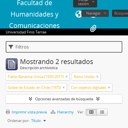
Facultad de
sesión
Humanidades y
Navegar
Comunicaciones
Universidad Finis Terrae
Filtros
Mostrando 2 resultados
Descripción archivística
Pablo Baraona Urzúa (1935-2017)
Reino Unido
Golpe de Estado en Chile (1973)
Con objetos digitales
Opciones avanzadas de búsqueda
Imprimir vista previa
Hierarchy
Ver :
Ordenar por:
Título