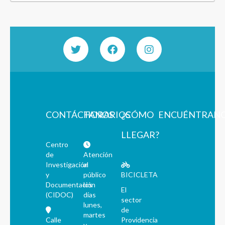
CONTÁCTANOS
HORARIOS
¿CÓMO
ENCUÉNTRAN
LLEGAR?
Centro
de
Atención
Investigación
al
y
público
BICICLETA
Documentación
los
El
(CIDOC)
días
sector
lunes,
de
martes
Calle
Providencia
y