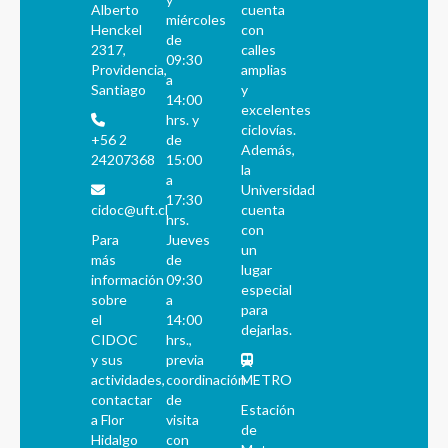
Alberto
cuenta
miércoles
Henckel
con
de
2317,
calles
09:30
Providencia,
amplias
a
Santiago
y
14:00
excelentes
hrs. y
ciclovías.
+56 2
de
Además,
24207368
15:00
la
a
Universidad
17:30
cidoc@uft.cl
cuenta
hrs.
con
Para
Jueves
un
más
de
lugar
información
09:30
especial
sobre
a
para
el
14:00
dejarlas.
CIDOC
hrs.,
y sus
previa
actividades,
coordinación
METRO
contactar
de
Estación
a Flor
visita
de
Hidalgo
con