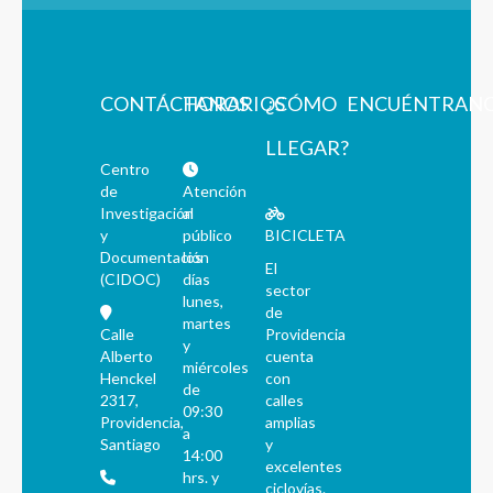
CONTÁCTANOS
HORARIOS
¿CÓMO
ENCUÉNTRAN
LLEGAR?
Centro
de
Atención
Investigación
al
y
público
BICICLETA
Documentación
los
El
(CIDOC)
días
sector
lunes,
de
martes
Calle
Providencia
y
Alberto
cuenta
miércoles
Henckel
con
de
2317,
calles
09:30
Providencia,
amplias
a
Santiago
y
14:00
excelentes
hrs. y
ciclovías.