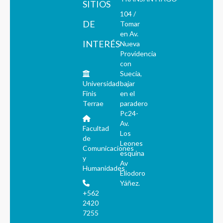
SITIOS
104 /
DE
Tomar
en Av.
INTERÉS
Nueva
Providencia
con
Suecia,
Universidad
bajar
Finis
en el
Terrae
paradero
Pc24-
Av.
Facultad
Los
de
Leones
Comunicaciones
esquina
y
Av
Humanidades
Eliodoro
Yáñez.
+562
2420
7255