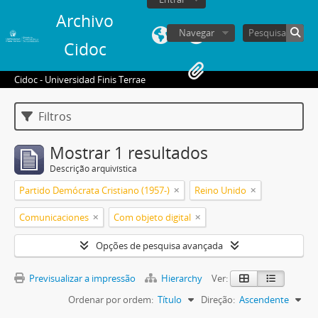
Archivo
Navegar
Cidoc
Cidoc - Universidad Finis Terrae
Filtros
Mostrar 1 resultados
Descrição arquivística
Partido Demócrata Cristiano (1957-)
Reino Unido
Comunicaciones
Com objeto digital
Opções de pesquisa avançada
Previsualizar a impressão
Hierarchy
Ver:
Ordenar por ordem:
Título
Direção:
Ascendente