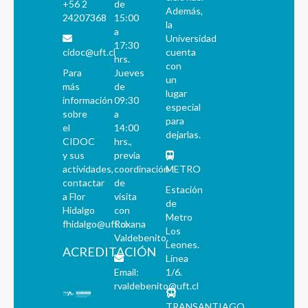
+56 2
de
Además,
24207368
15:00
la
a
Universidad
17:30
cidoc@uft.cl
cuenta
hrs.
con
Para
Jueves
un
más
de
lugar
información
09:30
especial
sobre
a
para
el
14:00
dejarlas.
CIDOC
hrs.,
y sus
previa
actividades,
coordinación
METRO
contactar
de
Estación
a Flor
visita
de
Hidalgo
con
Metro
fhidalgo@uft.cl
Roxana
Los
Valdebenito.
Leones.
ACREDITACIÓN
Línea
Email:
1/6.
rvaldebenito@uft.cl
TRANSANTIAGO